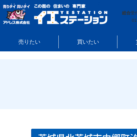
イエステーション
»
売買実績
»
戸建
»
茨城県北茨城市
総合
受
01
売りたい
買いたい