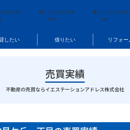
中郷町汐見ケ丘一丁目
付
0120-297-
売
りたい
0120-139-
買
いたい
0120-424-
1
664
544
貸したい
借りたい
リフォー
売買実績
｜
不動産の売買ならイエステーションアドレス株式会社