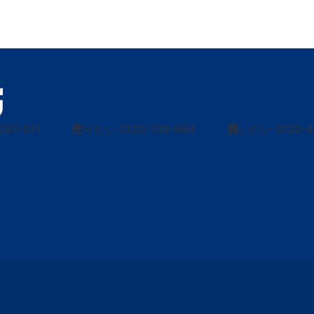
297-011
売
りたい
0120-139-664
買
いたい
0120-