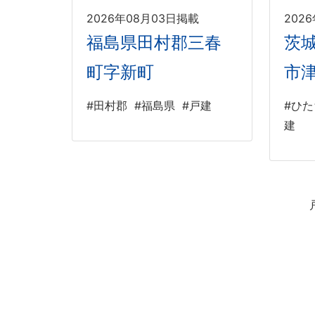
2026年08月03日掲載
202
福島県田村郡三春
茨
町字新町
市
#田村郡
#福島県
#戸建
#ひ
建