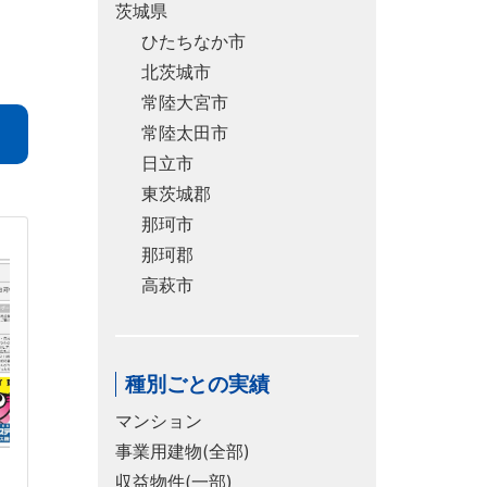
茨城県
ひたちなか市
北茨城市
常陸大宮市
常陸太田市
日立市
東茨城郡
那珂市
那珂郡
高萩市
種別ごとの実績
マンション
事業用建物(全部)
収益物件(一部)