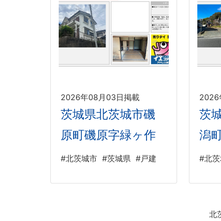
2026年08月03日掲載
202
茨城県北茨城市磯
茨
原町磯原字緑ヶ作
潟
#北茨城市
#茨城県
#戸建
#北
北