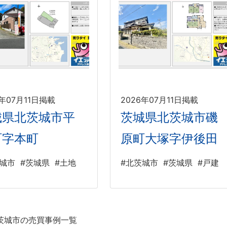
6年07月11日掲載
2026年07月11日掲載
城県北茨城市平
茨城県北茨城市磯
町字本町
原町大塚字伊後田
茨城市
#茨城県
#土地
#北茨城市
#茨城県
#戸建
茨城市の売買事例一覧