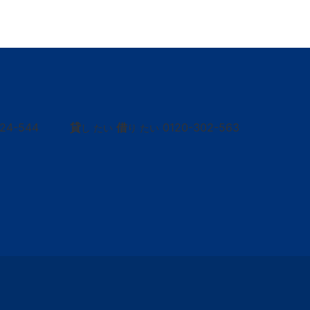
424-544
貸
借
0120-302-563
し たい
り たい