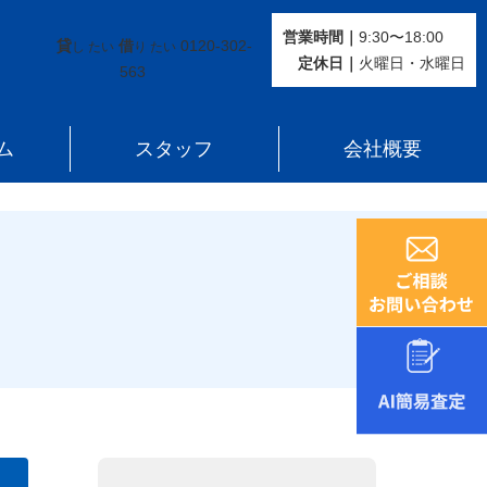
営業時間｜
9:30〜18:00
貸
借
0120-302-
し たい
り たい
定休⽇｜
火曜⽇・水曜⽇
563
ム
スタッフ
会社概要