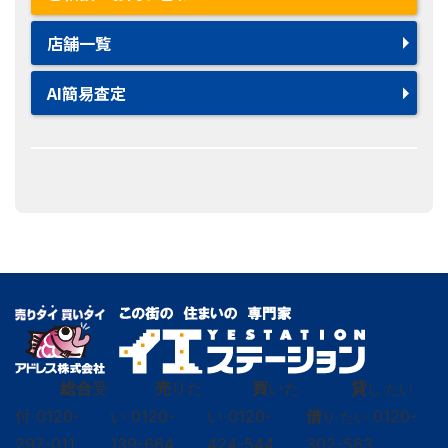
店舗一覧
AI簡易査定
総合
受
売
りた
買
いた
貸
し たい
付
0120-
い
0120-
い
0120-
借
0120-
り たい
297-011
139-664
424-544
302-563