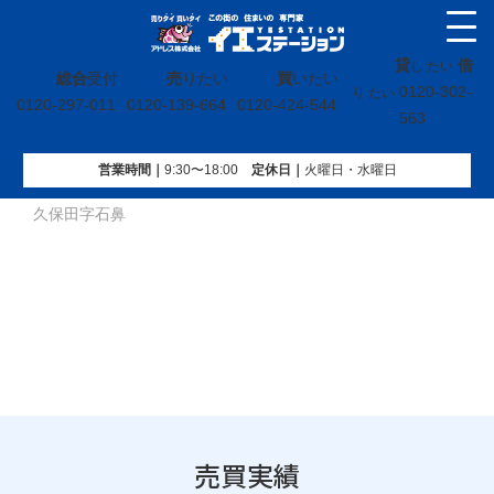
貸
借
し たい
総合
受付
売
りたい
買
いたい
0120-302-
り たい
0120-297-011
0120-139-664
0120-424-544
563
営業時間｜
9:30〜18:00
定休⽇｜
火曜⽇・水曜⽇
イエステーション
»
売買実績
»
戸建
»
福島県郡山市富久山町
久保田字石鼻
売買実績