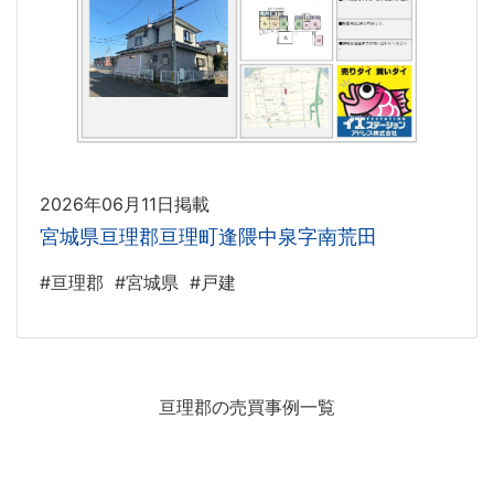
2026年06月11日掲載
宮城県亘理郡亘理町逢隈中泉字南荒田
#亘理郡
#宮城県
#戸建
亘理郡の売買事例一覧