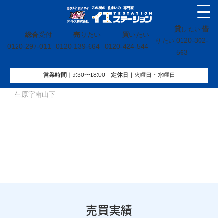
貸
借
し たい
総合
受付
売
りたい
買
いたい
0120-302-
り たい
0120-297-011
0120-139-664
0120-424-544
563
営業時間｜
9:30〜18:00
定休⽇｜
火曜⽇・水曜⽇
イエステーション
»
売買実績
»
土地
»
宮城県亘理郡山元町浅
生原字南山下
売買実績