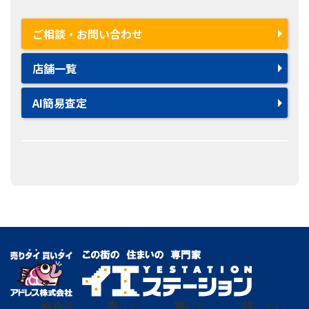
ご相談・お問い合わせ
店舗一覧
AI簡易査定
総合
受
売
りた
買
いた
貸
し たい