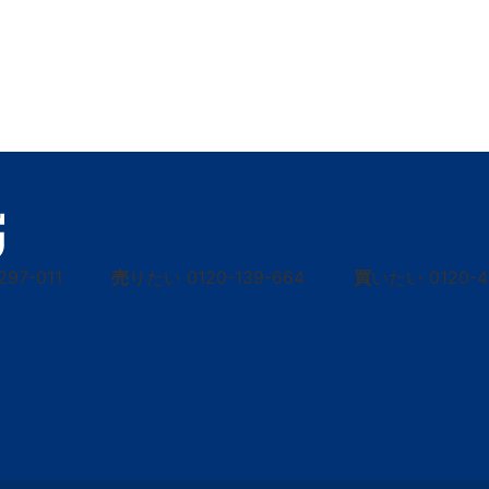
297-011
売
りたい
0120-139-664
買
いたい
0120-