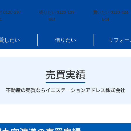
白区四郎丸字渡道
付
0120-297-
売
りたい
0120-139-
買
いたい
0120-424-
1
664
544
貸したい
借りたい
リフォー
売買実績
｜
不動産の売買ならイエステーションアドレス株式会社