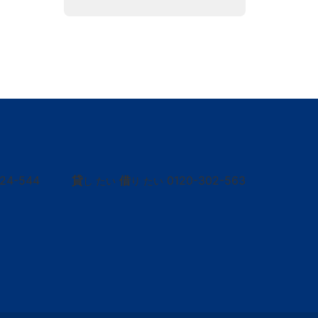
424-544
貸
借
0120-302-563
し たい
り たい