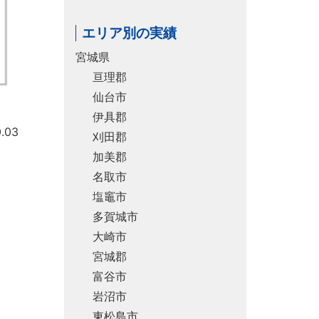
エリア別の実績
宮城県
亘理郡
仙台市
伊具郡
.03
刈田郡
加美郡
名取市
塩竈市
多賀城市
大崎市
宮城郡
富谷市
岩沼市
東松島市