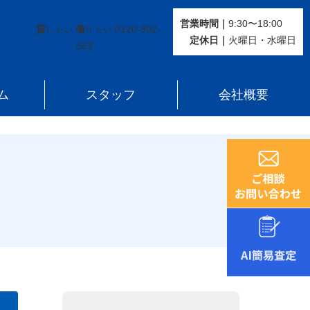
営業時間｜
9:30〜18:00
貸
借
0120-302-
し たい
り たい
定休⽇｜
火曜⽇・水曜⽇
563
ム
スタッフ
会社概要