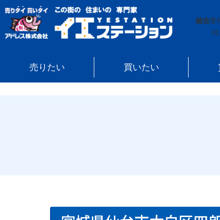
イエステーション
»
売買実績
»
土地
»
宮城県仙台市太
総合
受
01
売りたい
買いたい