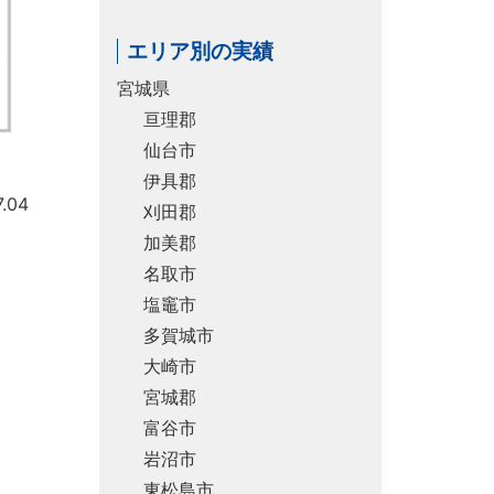
エリア別の実績
宮城県
亘理郡
仙台市
伊具郡
.04
刈田郡
加美郡
名取市
塩竈市
多賀城市
大崎市
宮城郡
富谷市
岩沼市
東松島市