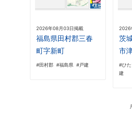
2026年08月03日掲載
202
福島県田村郡三春
茨
町字新町
市
#田村郡
#福島県
#戸建
#ひ
建