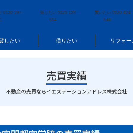
苗代町大字関都字堂脇
付
0120-297-
売
りたい
0120-139-
買
いたい
0120-424-
1
664
544
貸したい
借りたい
リフォー
売買実績
｜
不動産の売買ならイエステーションアドレス株式会社