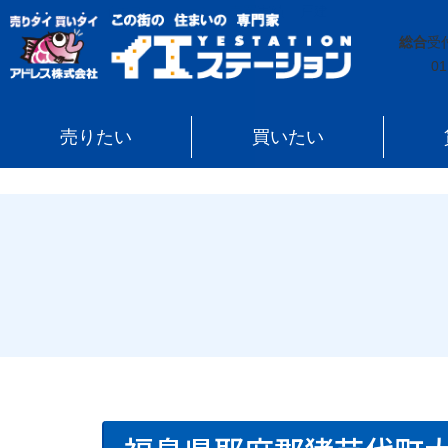
イエステーション
»
売買実績
»
戸建
»
福島県耶麻郡猪
総合
受
01
売りたい
買いたい