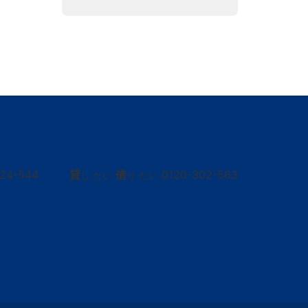
424-544
貸
借
0120-302-563
し たい
り たい