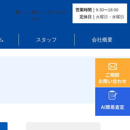
営業時間｜
9:30〜18:00
貸
借
0120-302-
し たい
り たい
定休⽇｜
火曜⽇・水曜⽇
563
ム
スタッフ
会社概要