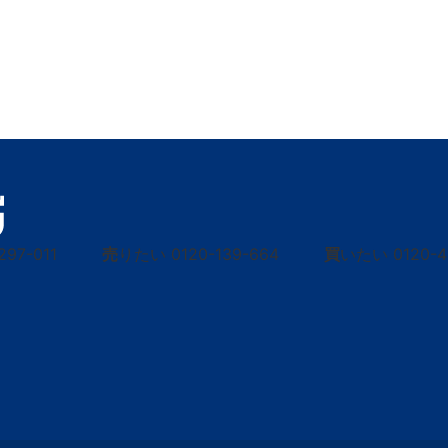
297-011
売
りたい
0120-139-664
買
いたい
0120-