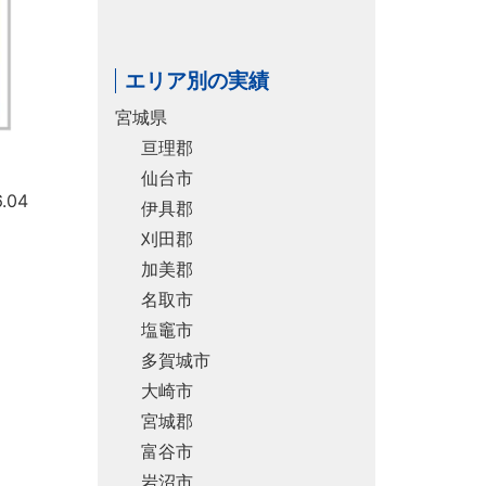
エリア別の実績
宮城県
亘理郡
仙台市
.04
伊具郡
刈田郡
加美郡
名取市
塩竈市
多賀城市
大崎市
宮城郡
富谷市
岩沼市