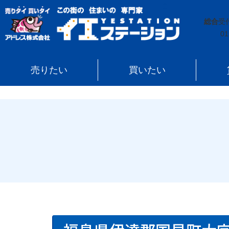
イエステーション
»
売買実績
»
戸建
»
福島県伊達郡国
総合
受
01
売りたい
買いたい