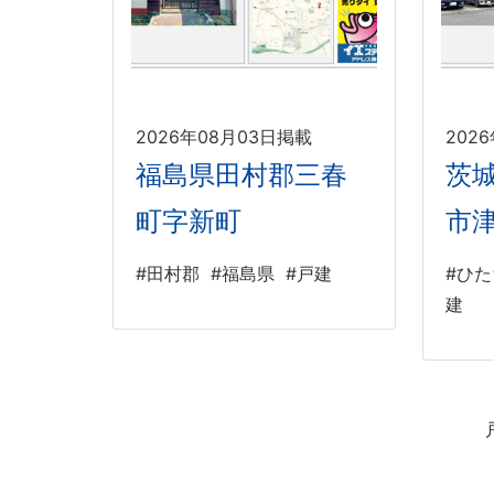
2026年08月03日掲載
202
福島県田村郡三春
茨
町字新町
市
#田村郡
#福島県
#戸建
#ひ
建