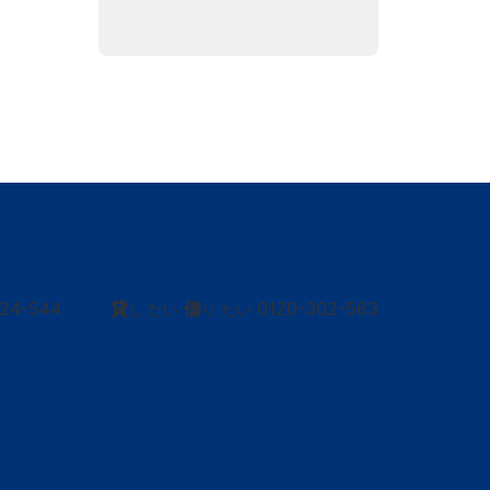
424-544
貸
借
0120-302-563
し たい
り たい