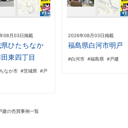
6年08月03日掲載
2026年08月03日掲載
城県ひたちなか
福島県白河市明戸
津田東四丁目
#白河市
#福島県
#戸建
たちなか市
#茨城県
#戸
戸建の売買事例一覧