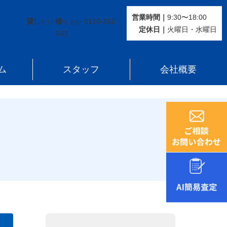
営業時間｜
9:30〜18:00
貸
借
0120-302-
し たい
り たい
定休⽇｜
火曜⽇・水曜⽇
563
ム
スタッフ
会社概要