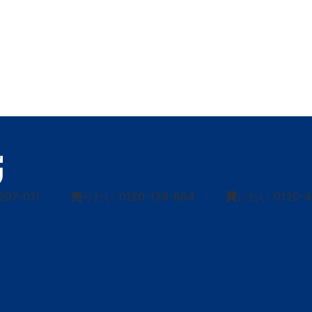
297-011
売
りたい
0120-139-664
買
いたい
0120-