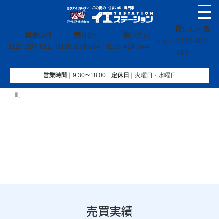
貸
借
し たい
総合
受付
売
りたい
買
いたい
0120-302-
り たい
0120-297-011
0120-139-664
0120-424-544
563
営業時間｜
9:30〜18:00
定休⽇｜
火曜⽇・水曜⽇
イエステーション
»
売買実績
»
土地
»
宮城県角田市角田字栄
町
売買実績