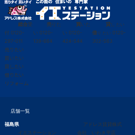
総合
受
売
りた
買
いた
貸
し たい
付
0120-
い
0120-
い
0120-
借
0120-
り たい
297-011
139-664
424-544
302-563
売りたい
買いたい
貸したい
借りたい
リフォーム
店舗一覧
福島県
アドレス賃貸株式
イエステーション
会社 いわき平店