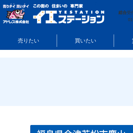
イエステーション
»
売買実績
»
戸建
»
福島県会津若松
総合
受
01
売りたい
買いたい