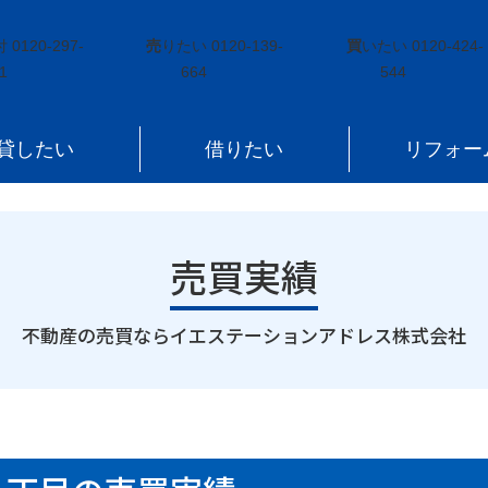
市慶山一丁目
付
0120-297-
売
りたい
0120-139-
買
いたい
0120-424-
1
664
544
貸したい
借りたい
リフォー
売買実績
｜
不動産の売買ならイエステーションアドレス株式会社