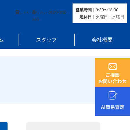
営業時間｜
9:30〜18:00
貸
借
0120-302-
し たい
り たい
定休⽇｜
火曜⽇・水曜⽇
563
ム
スタッフ
会社概要