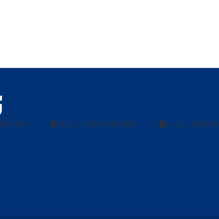
297-011
売
りたい
0120-139-664
買
いたい
0120-