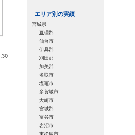
エリア別の実績
宮城県
亘理郡
仙台市
伊具郡
.30
刈田郡
加美郡
名取市
塩竈市
多賀城市
大崎市
宮城郡
富谷市
岩沼市
東松島市