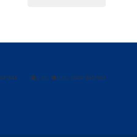
424-544
貸
借
0120-302-563
し たい
り たい