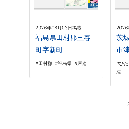
2026年08月03日掲載
202
福島県田村郡三春
茨
町字新町
市
#田村郡
#福島県
#戸建
#ひ
建