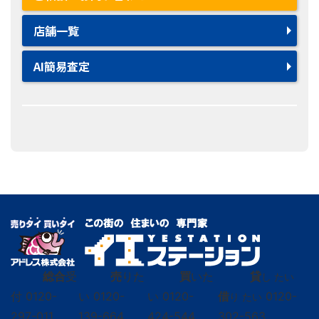
店舗一覧
AI簡易査定
総合
受
売
りた
買
いた
貸
し たい
付
0120-
い
0120-
い
0120-
借
0120-
り たい
297-011
139-664
424-544
302-563