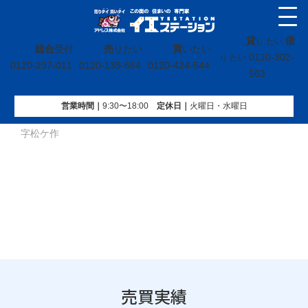
貸
借
し たい
総合
受付
売
りたい
買
いたい
0120-302-
り たい
0120-297-011
0120-139-664
0120-424-544
563
営業時間｜
9:30〜18:00
定休⽇｜
火曜⽇・水曜⽇
イエステーション
»
売買実績
»
土地
»
福島県郡山市喜久田町
字松ケ作
売買実績