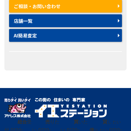
ご相談・お問い合わせ
店舗一覧
AI簡易査定
総合
受
売
りた
買
いた
貸
し たい
付
0120-
い
0120-
い
0120-
借
0120-
り たい