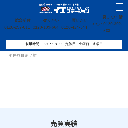
貸
借
し たい
総合
受付
売
りたい
買
いたい
0120-302-
り たい
0120-297-011
0120-139-664
0120-424-544
563
営業時間｜
9:30〜18:00
定休⽇｜
火曜⽇・水曜⽇
イエステーション
»
売買実績
»
土地
»
福島県いわき市常磐上
湯長谷町釜ノ前
売買実績