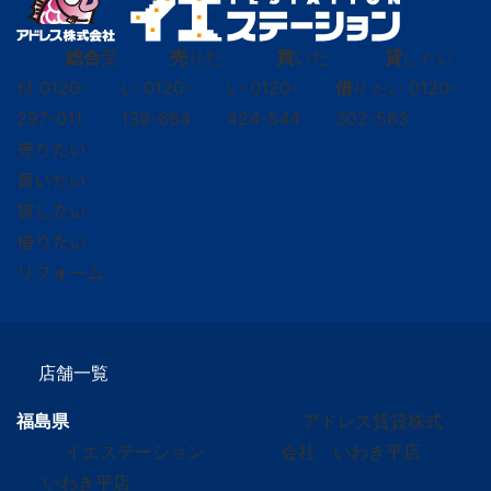
総合
受
売
りた
買
いた
貸
し たい
付
0120-
い
0120-
い
0120-
借
0120-
り たい
297-011
139-664
424-544
302-563
売りたい
買いたい
貸したい
借りたい
リフォーム
店舗一覧
福島県
アドレス賃貸株式
イエステーション
会社 いわき平店
いわき平店