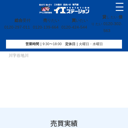
貸
借
し たい
総合
受付
売
りたい
買
いたい
0120-302-
り たい
0120-297-011
0120-139-664
0120-424-544
563
営業時間｜
9:30〜18:00
定休⽇｜
火曜⽇・水曜⽇
イエステーション
»
売買実績
»
土地
»
福島県いわき市泉町下
川字谷地川
売買実績