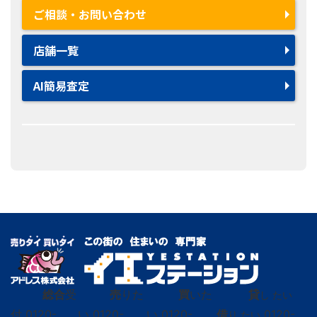
ご相談・お問い合わせ
店舗一覧
AI簡易査定
総合
受
売
りた
買
いた
貸
し たい
付
0120-
い
0120-
い
0120-
借
0120-
り たい