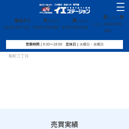
貸
借
し たい
総合
受付
売
りたい
買
いたい
0120-302-
り たい
0120-297-011
0120-139-664
0120-424-544
563
営業時間｜
9:30〜18:00
定休⽇｜
火曜⽇・水曜⽇
イエステーション
»
売買実績
»
土地
»
福島県いわき市常磐関
船町三丁目
売買実績