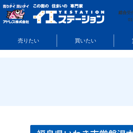
イエステーション
»
売買実績
»
土地
»
福島県いわき市
総合
受
01
売りたい
買いたい