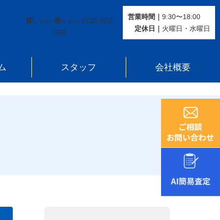
営業時間｜
9:30〜18:00
貸
借
0120-302-
し たい
り たい
定休⽇｜
火曜⽇・水曜⽇
563
ム
スタッフ
会社概要