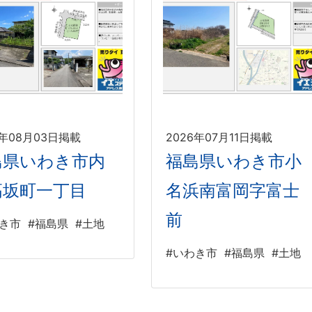
6年08月03日掲載
2026年07月11日掲載
島県いわき市内
福島県いわき市小
高坂町一丁目
名浜南富岡字富士
前
わき市
#福島県
#土地
#いわき市
#福島県
#土地