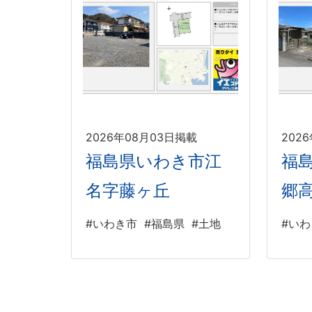
2026年08月03日掲載
202
福島県いわき市江
福
名字藤ヶ丘
郷
#いわき市
#福島県
#土地
#い