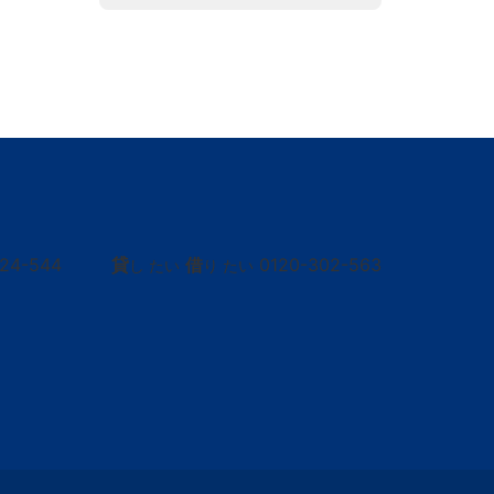
424-544
貸
借
0120-302-563
し たい
り たい