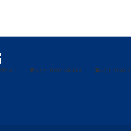
297-011
売
りたい
0120-139-664
買
いたい
0120-