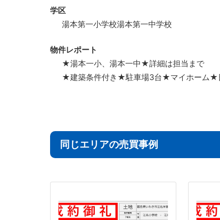
学区
湯本第一小学校湯本第一中学校
物件レポート
★湯本一小、湯本一中★詳細は担当まで
★建築条件付き★駐車場3台★マイホーム★
同じエリアの売買事例