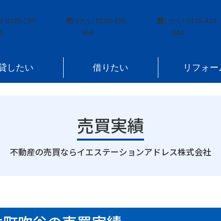
常磐湯本町吹谷
付
0120-297-
売
りたい
0120-139-
買
いたい
0120-424-
1
664
544
貸したい
借りたい
リフォー
売買実績
｜
不動産の売買ならイエステーションアドレス株式会社