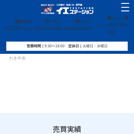
貸
借
し たい
総合
受付
売
りたい
買
いたい
0120-302-
り たい
0120-297-011
0120-139-664
0120-424-544
563
営業時間｜
9:30〜18:00
定休⽇｜
火曜⽇・水曜⽇
イエステーション
»
売買実績
»
マンション
»
ダイアパレスい
わき中央
売買実績