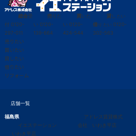
総合
受
売
りた
買
いた
貸
し たい
付
0120-
い
0120-
い
0120-
借
0120-
り たい
297-011
139-664
424-544
302-563
売りたい
買いたい
貸したい
借りたい
リフォーム
店舗一覧
福島県
アドレス賃貸株式
イエステーション
会社 いわき平店
いわき平店