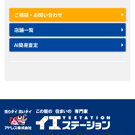
ご相談・お問い合わせ
店舗一覧
AI簡易査定
総合
受
売
りた
買
いた
貸
し たい