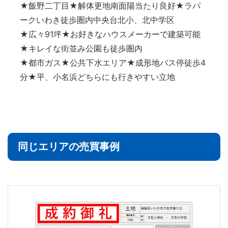
★飯野二丁目★解体更地南面陽当たり良好★ラパ
ークいわき徒歩圏内中央台北小、北中学区
★広々91坪★お好きなハウスメーカーで建築可能
★キレイな街並み公園も徒歩圏内
★都市ガス★公共下水エリア★成形地バス停徒歩4
分★平、小名浜どちらにも行きやすい立地
同じエリアの売買事例