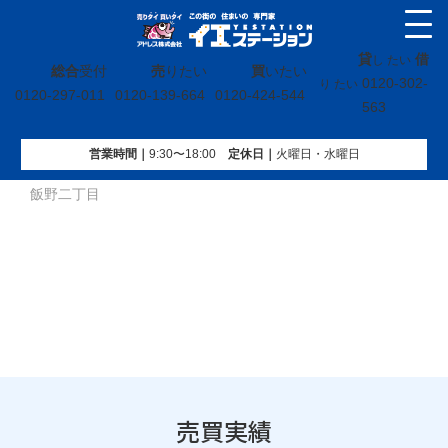
貸
借
し たい
総合
受付
売
りたい
買
いたい
0120-302-
り たい
0120-297-011
0120-139-664
0120-424-544
563
営業時間｜
9:30〜18:00
定休⽇｜
火曜⽇・水曜⽇
イエステーション
»
売買実績
»
戸建
»
福島県いわき市中央台
飯野二丁目
売買実績