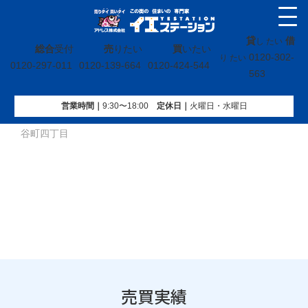
貸
借
し たい
総合
受付
売
りたい
買
いたい
0120-302-
り たい
0120-297-011
0120-139-664
0120-424-544
563
営業時間｜
9:30〜18:00
定休⽇｜
火曜⽇・水曜⽇
イエステーション
»
売買実績
»
戸建
»
福島県いわき市平字愛
谷町四丁目
売買実績