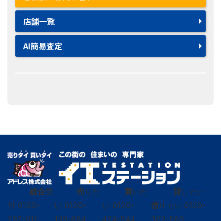
店舗一覧
AI簡易査定
総合
受
売
りた
買
いた
貸
し たい
付
0120-
い
0120-
い
0120-
借
0120-
り たい
297-011
139-664
424-544
302-563