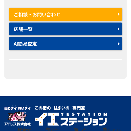
ご相談・お問い合わせ
店舗一覧
AI簡易査定
総合
受
売
りた
買
いた
貸
し たい