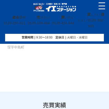
貸
借
し たい
総合
受付
売
りたい
買
いたい
0120-302-
り たい
0120-297-011
0120-139-664
0120-424-544
563
営業時間｜
9:30〜18:00
定休⽇｜
火曜⽇・水曜⽇
イエステーション
»
売買実績
»
土地
»
福島県いわき市平下平
窪字中島町
売買実績