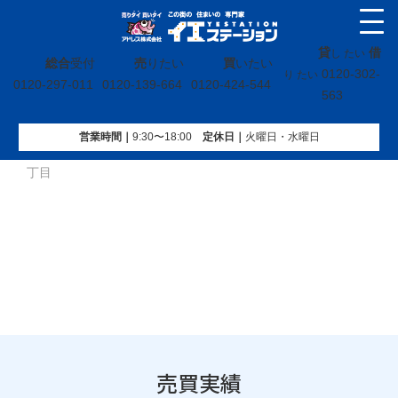
貸
借
し たい
総合
受付
売
りたい
買
いたい
0120-302-
り たい
0120-297-011
0120-139-664
0120-424-544
563
営業時間｜
9:30〜18:00
定休⽇｜
火曜⽇・水曜⽇
イエステーション
»
売買実績
»
土地
»
福島県いわき市薄磯二
丁目
売買実績