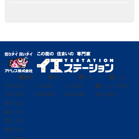
総合
受
売
りた
買
いた
貸
し たい
付
0120-
い
0120-
い
0120-
借
0120-
り たい
297-011
139-664
424-544
302-563
売りたい
買いたい
貸したい
借りたい
リフォーム