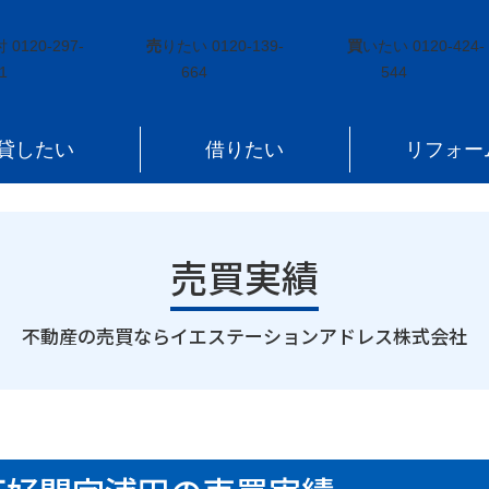
好間町下好間字浦田
付
0120-297-
売
りたい
0120-139-
買
いたい
0120-424-
1
664
544
貸したい
借りたい
リフォー
売買実績
｜
不動産の売買ならイエステーションアドレス株式会社