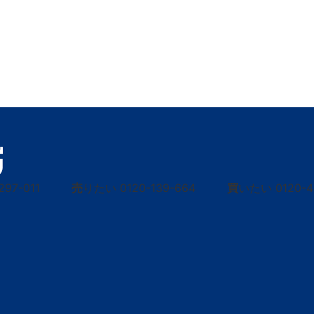
297-011
売
りたい
0120-139-664
買
いたい
0120-