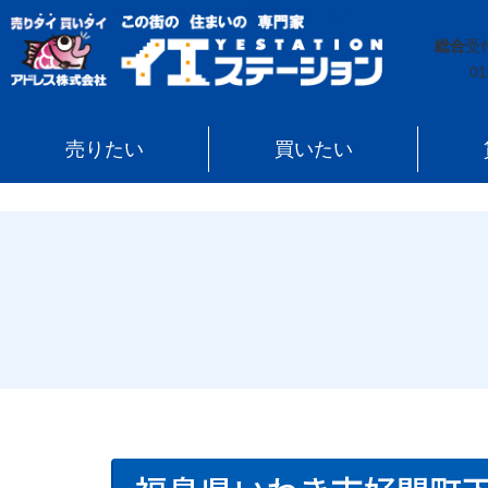
イエステーション
»
売買実績
»
土地
»
福島県いわき市
総合
受
01
売りたい
買いたい