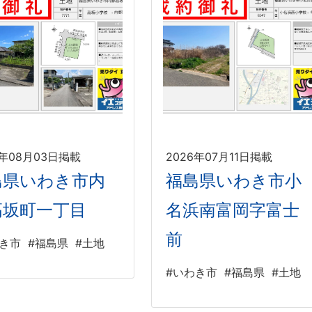
6年08月03日掲載
2026年07月11日掲載
島県いわき市内
福島県いわき市小
高坂町一丁目
名浜南富岡字富士
前
わき市
#福島県
#土地
#いわき市
#福島県
#土地