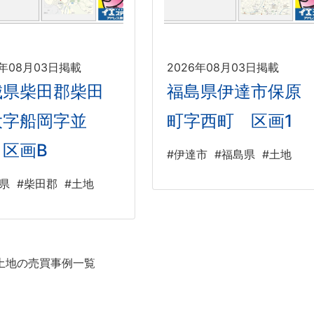
6年08月03日掲載
2026年08月03日掲載
城県柴田郡柴田
福島県伊達市保原
大字船岡字並
町字西町 区画1
 区画B
#伊達市
#福島県
#土地
県
#柴田郡
#土地
土地の売買事例一覧