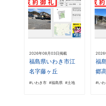
2026年08月03日掲載
202
福島県いわき市江
福
名字藤ヶ丘
郷
#いわき市
#福島県
#土地
#い