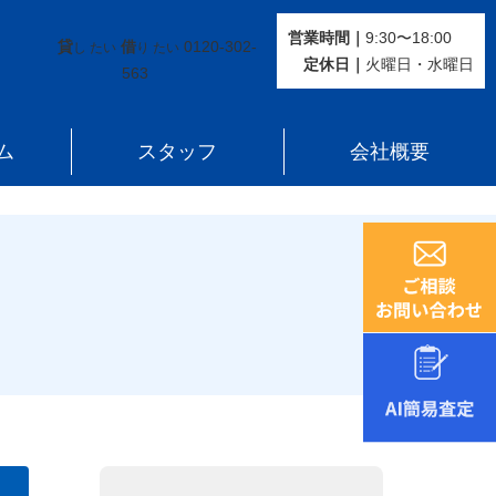
営業時間｜
9:30〜18:00
貸
借
0120-302-
し たい
り たい
定休⽇｜
火曜⽇・水曜⽇
563
ム
スタッフ
会社概要