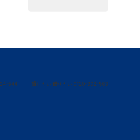
424-544
貸
借
0120-302-563
し たい
り たい