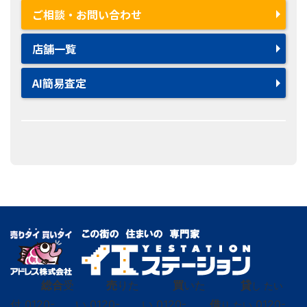
ご相談・お問い合わせ
店舗一覧
AI簡易査定
総合
受
売
りた
買
いた
貸
し たい
付
0120-
い
0120-
い
0120-
借
0120-
り たい