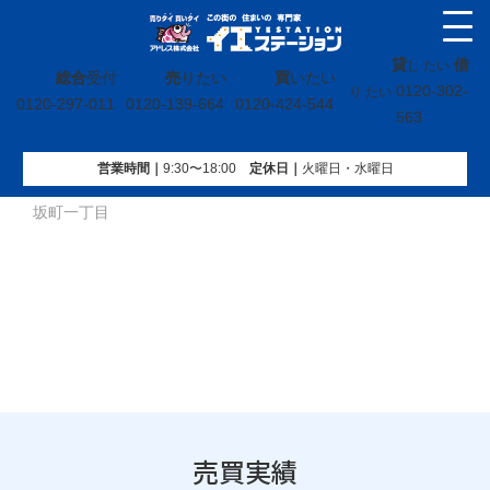
貸
借
し たい
総合
受付
売
りたい
買
いたい
0120-302-
り たい
0120-297-011
0120-139-664
0120-424-544
563
営業時間｜
9:30〜18:00
定休⽇｜
火曜⽇・水曜⽇
イエステーション
»
売買実績
»
土地
»
福島県いわき市内郷高
坂町一丁目
売買実績