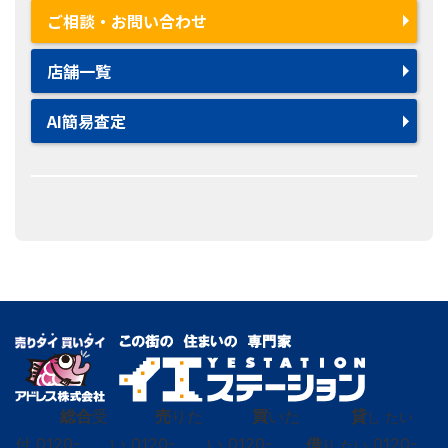
ご相談・お問い合わせ
店舗一覧
AI簡易査定
総合
受
売
りた
買
いた
貸
し たい
付
0120-
い
0120-
い
0120-
借
0120-
り たい