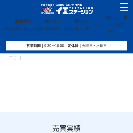
貸
借
し たい
総合
受付
売
りたい
買
いたい
0120-302-
り たい
0120-297-011
0120-139-664
0120-424-544
563
営業時間｜
9:30〜18:00
定休⽇｜
火曜⽇・水曜⽇
イエステーション
»
売買実績
»
土地
»
福島県いわき市泉ケ丘
二丁目
売買実績