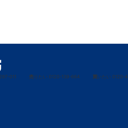
297-011
売
りたい
0120-139-664
買
いたい
0120-