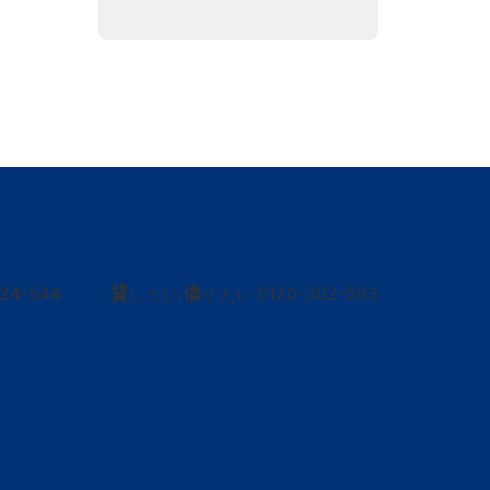
424-544
貸
借
0120-302-563
し たい
り たい