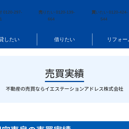
泉町滝尻字東泉
付
0120-297-
売
りたい
0120-139-
買
いたい
0120-424-
1
664
544
貸したい
借りたい
リフォー
売買実績
｜
不動産の売買ならイエステーションアドレス株式会社