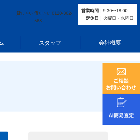
営業時間｜
9:30〜18:00
貸
借
0120-302-
し たい
り たい
定休⽇｜
火曜⽇・水曜⽇
563
ム
スタッフ
会社概要