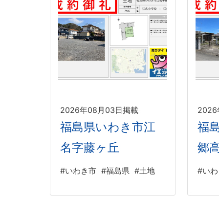
2026年08月03日掲載
202
福島県いわき市江
福
名字藤ヶ丘
郷
#いわき市
#福島県
#土地
#い