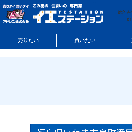
イエステーション
»
売買実績
»
土地
»
福島県いわき市
総合
受
01
売りたい
買いたい