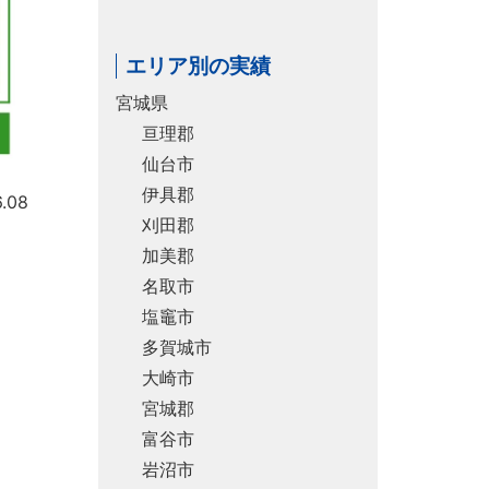
エリア別の実績
宮城県
亘理郡
仙台市
伊具郡
.08
刈田郡
加美郡
名取市
塩竈市
多賀城市
大崎市
宮城郡
富谷市
岩沼市