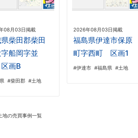
6年08月03日掲載
2026年08月03日掲載
城県柴田郡柴田
福島県伊達市保原
大字船岡字並
町字西町 区画1
 区画B
#伊達市
#福島県
#土地
県
#柴田郡
#土地
土地の売買事例一覧