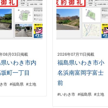
6年08月03日掲載
2026年07月11日掲載
島県いわき市内
福島県いわき市小
高坂町一丁目
名浜南富岡字富士
前
わき市
#福島県
#土地
#いわき市
#福島県
#土地