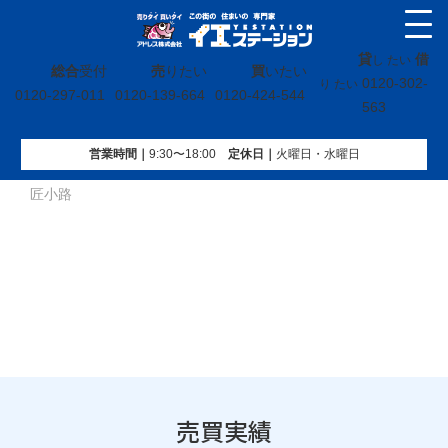
貸
借
し たい
総合
受付
売
りたい
買
いたい
0120-302-
り たい
0120-297-011
0120-139-664
0120-424-544
563
営業時間｜
9:30〜18:00
定休⽇｜
火曜⽇・水曜⽇
イエステーション
»
売買実績
»
土地
»
福島県いわき市平字道
匠小路
売買実績