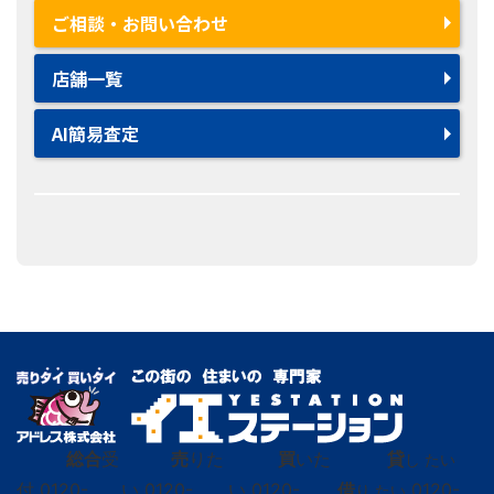
ご相談・お問い合わせ
店舗一覧
AI簡易査定
総合
受
売
りた
買
いた
貸
し たい
付
0120-
い
0120-
い
0120-
借
0120-
り たい