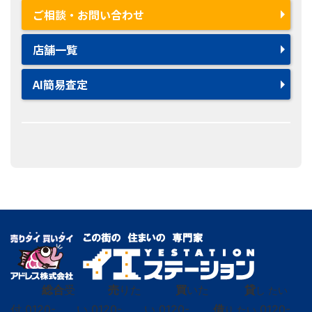
ご相談・お問い合わせ
店舗一覧
AI簡易査定
総合
受
売
りた
買
いた
貸
し たい
付
0120-
い
0120-
い
0120-
借
0120-
り たい