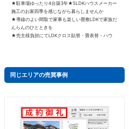
★駐車場ゆったり4台築3年★5LDKハウスメーカー
施工のお家四季を感じながら暮らしませんか
★導線のよい間取で家事も楽しい畳敷LDKで家族だ
んらんのひとときを
★売主様負担にてLDKクロス貼替・畳表替・ハウ
同じエリアの売買事例