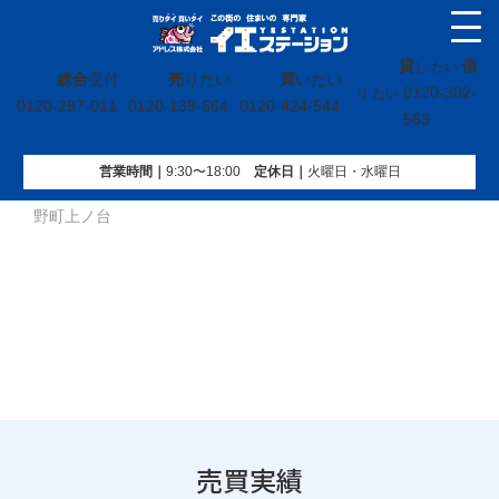
貸
借
し たい
総合
受付
売
りたい
買
いたい
0120-302-
り たい
0120-297-011
0120-139-664
0120-424-544
563
営業時間｜
9:30〜18:00
定休⽇｜
火曜⽇・水曜⽇
イエステーション
»
売買実績
»
戸建
»
福島県いわき市内郷高
野町上ノ台
売買実績