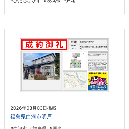
#ひたちなか市
#茨城県
#戸建
2026年08月03日掲載
福島県白河市明戸
#白河市
#福島県
#戸建