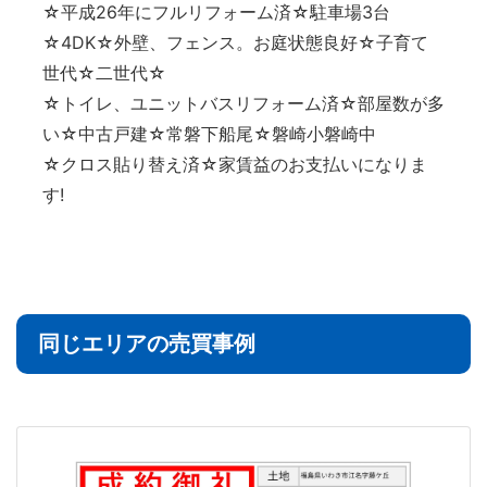
☆平成26年にフルリフォーム済☆駐車場3台
☆4DK☆外壁、フェンス。お庭状態良好☆子育て
世代☆二世代☆
☆トイレ、ユニットバスリフォーム済☆部屋数が多
い☆中古戸建☆常磐下船尾☆磐崎小磐崎中
☆クロス貼り替え済☆家賃益のお支払いになりま
す!
同じエリアの売買事例