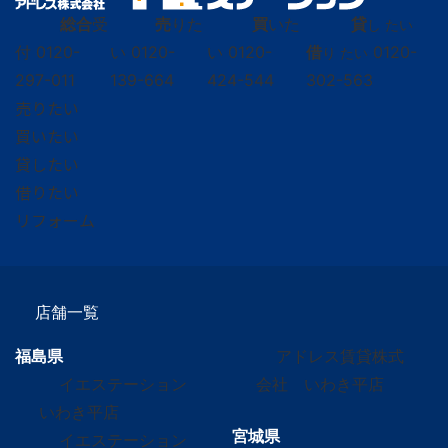
総合
受
売
りた
買
いた
貸
し たい
付
0120-
い
0120-
い
0120-
借
0120-
り たい
297-011
139-664
424-544
302-563
売りたい
買いたい
貸したい
借りたい
リフォーム
店舗一覧
福島県
アドレス賃貸株式
イエステーション
会社 いわき平店
いわき平店
宮城県
イエステーション