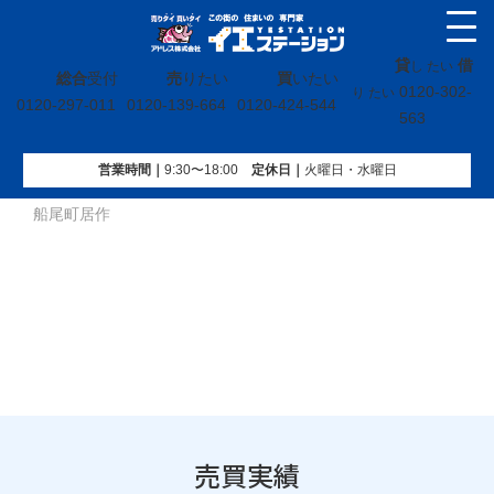
貸
借
し たい
総合
受付
売
りたい
買
いたい
0120-302-
り たい
0120-297-011
0120-139-664
0120-424-544
563
営業時間｜
9:30〜18:00
定休⽇｜
火曜⽇・水曜⽇
イエステーション
»
売買実績
»
戸建
»
福島県いわき市常磐下
船尾町居作
売買実績