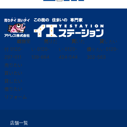
総合
受
売
りた
買
いた
貸
し たい
付
0120-
い
0120-
い
0120-
借
0120-
り たい
297-011
139-664
424-544
302-563
売りたい
買いたい
貸したい
借りたい
リフォーム
店舗一覧