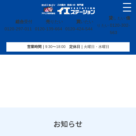
貸
借
し たい
総合
受付
売
りたい
買
いたい
0120-302-
り たい
0120-297-011
0120-139-664
0120-424-544
563
営業時間｜
9:30〜18:00
定休⽇｜
火曜⽇・水曜⽇
イエステーション
»
お知らせ
»
お知らせ
お知らせ