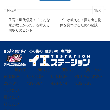
PREV
NEXT
子育て世代必見！「こんな
プロが教える！掘り出し物
家が欲しかった」を叶える
件を見つけるための秘訣
間取りのヒント
総合
受
売
りた
買
いた
貸
し たい
付
0120-
い
0120-
い
0120-
借
0120-
り たい
297-011
139-664
424-544
302-563
売りたい
買いたい
貸したい