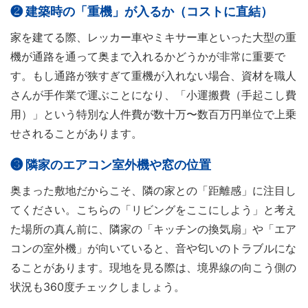
❷ 建築時の「重機」が入るか（コストに直結）
家を建てる際、レッカー車やミキサー車といった大型の重
機が通路を通って奥まで入れるかどうかが非常に重要で
す。もし通路が狭すぎて重機が入れない場合、資材を職人
さんが手作業で運ぶことになり、「小運搬費（手起こし費
用）」という特別な人件費が数十万〜数百万円単位で上乗
せされることがあります。
❸ 隣家のエアコン室外機や窓の位置
奥まった敷地だからこそ、隣の家との「距離感」に注目し
てください。こちらの「リビングをここにしよう」と考え
た場所の真ん前に、隣家の「キッチンの換気扇」や「エア
コンの室外機」が向いていると、音や匂いのトラブルにな
ることがあります。現地を見る際は、境界線の向こう側の
状況も360度チェックしましょう。