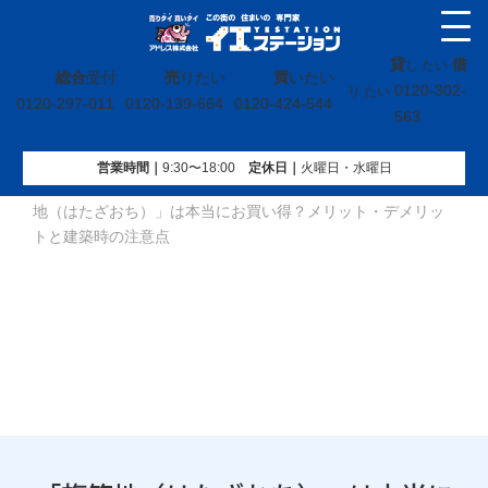
貸
借
し たい
総合
受付
売
りたい
買
いたい
0120-302-
り たい
0120-297-011
0120-139-664
0120-424-544
563
営業時間｜
9:30〜18:00
定休⽇｜
火曜⽇・水曜⽇
イエステーション
»
投稿トップ
»
不動産購入コラム
»
「旗竿
地（はたざおち）」は本当にお買い得？メリット・デメリッ
トと建築時の注意点