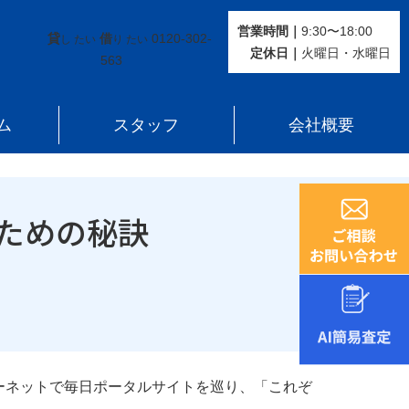
営業時間｜
9:30〜18:00
貸
借
0120-302-
し たい
り たい
定休⽇｜
火曜⽇・水曜⽇
563
ム
スタッフ
会社概要
ための秘訣
ーネットで毎日ポータルサイトを巡り、「これぞ