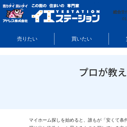
イエステーション
»
投稿トップ
»
不動産購入コラム
»
総合
受
01
売りたい
買いたい
プロが教
マイホーム探しを始めると、誰もが「安くて条