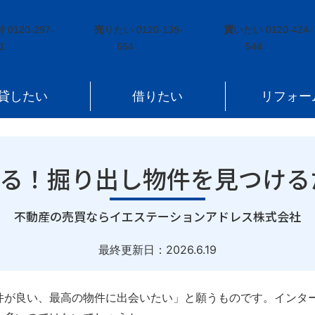
プロが教える！掘り出し物件を見つけるための秘訣
付
0120-297-
売
りたい
0120-139-
買
いたい
0120-424-
1
664
544
貸したい
借りたい
リフォー
える！掘り出し物件を見つける
｜
不動産の売買ならイエステーションアドレス株式会社
最終更新日：
2026.6.19
件が良い、最高の物件に出会いたい」と願うものです。インタ