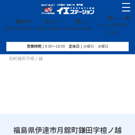
貸
借
し たい
総合
受付
売
りたい
買
いたい
0120-302-
り たい
0120-297-011
0120-139-664
0120-424-544
563
営業時間｜
9:30〜18:00
定休⽇｜
火曜⽇・水曜⽇
イエステーション
»
投稿トップ
»
買取実績
»
福島県伊達市月
舘町鎌田字檀ノ越
福島県伊達市月舘町鎌田字檀ノ越