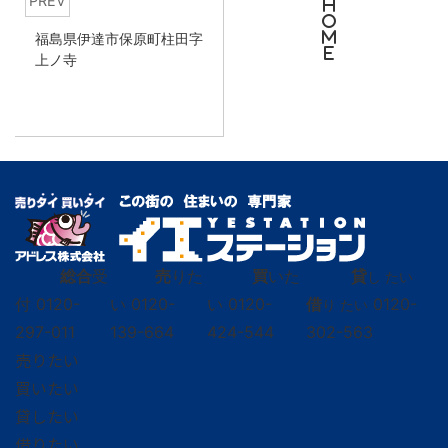
PREV
H
O
M
福島県伊達市保原町柱田字
E
上ノ寺
総合
受
売
りた
買
いた
貸
し たい
付
0120-
い
0120-
い
0120-
借
0120-
り たい
297-011
139-664
424-544
302-563
売りたい
買いたい
貸したい
借りたい