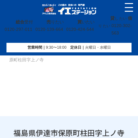
貸
借
し たい
総合
受付
売
りたい
買
いたい
0120-302-
り たい
0120-297-011
0120-139-664
0120-424-544
563
営業時間｜
9:30〜18:00
定休⽇｜
火曜⽇・水曜⽇
イエステーション
»
投稿トップ
»
買取実績
»
福島県伊達市保
原町柱田字上ノ寺
福島県伊達市保原町柱田字上ノ寺