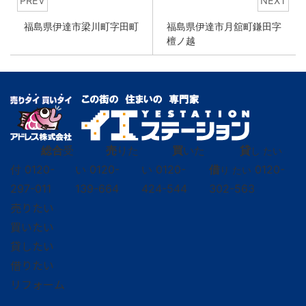
PREV
NEXT
福島県伊達市梁川町字田町
福島県伊達市月舘町鎌田字
檀ノ越
総合
受
売
りた
買
いた
貸
し たい
付
0120-
い
0120-
い
0120-
借
0120-
り たい
297-011
139-664
424-544
302-563
売りたい
買いたい
貸したい
借りたい
リフォーム