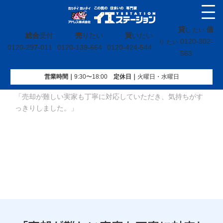
貸
借
し たい
総合
受付
売
りたい
買
いたい
0120-302-
り たい
0120-297-011
0120-139-664
0120-424-544
563
営業時間｜
9:30〜18:00
定休⽇｜
火曜⽇・水曜⽇
イエステーション
»
お客様の事例
»
売りたいお客様の事例
»
「売却が難しい実家も丁寧に対応していただき、気持ちがす
っきりしました。」