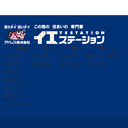
総合
受
売
りた
買
いた
貸
し たい
付
0120-
い
0120-
い
0120-
借
0120-
り たい
297-011
139-664
424-544
302-563
売りたい
買いたい
貸したい
借りたい
リフォーム