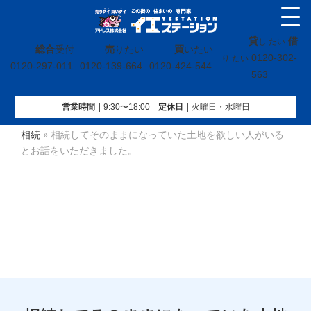
貸
借
し たい
総合
受付
売
りたい
買
いたい
0120-302-
り たい
0120-297-011
0120-139-664
0120-424-544
563
営業時間｜
9:30〜18:00
定休⽇｜
火曜⽇・水曜⽇
イエステーション
»
お客様の事例
»
売りたいお客様の事例
»
相続
»
相続してそのままになっていた土地を欲しい人がいる
とお話をいただきました。