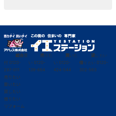
総合
受
売
りた
買
いた
貸
し たい
付
0120-
い
0120-
い
0120-
借
0120-
り たい
297-011
139-664
424-544
302-563
売りたい
買いたい
貸したい
借りたい
リフォーム