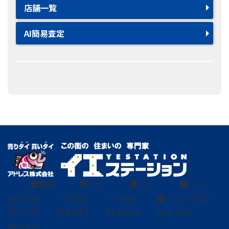
店舗一覧
AI簡易査定
総合
受
売
りた
買
いた
貸
し たい
付
0120-
い
0120-
い
0120-
借
0120-
り たい
297-011
139-664
424-544
302-563
売りたい