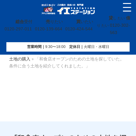
貸
借
し たい
総合
受付
売
りたい
買
いたい
0120-302-
り たい
0120-297-011
0120-139-664
0120-424-544
563
営業時間｜
9:30〜18:00
定休⽇｜
火曜⽇・水曜⽇
イエステーション
»
お客様の事例
»
買いたいお客様の事例
»
土地の購入
»
「和食店オープンのための土地を探していた。
条件に合う土地を紹介してくれました。」