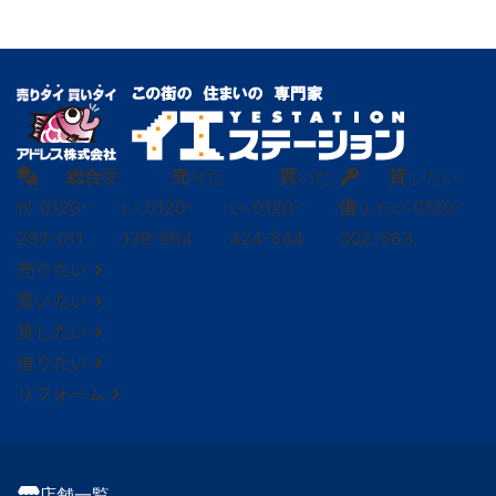
総合
受
売
りた
買
いた
貸
し たい
付
0120-
い
0120-
い
0120-
借
0120-
り たい
297-011
139-664
424-544
302-563
売りたい
買いたい
貸したい
借りたい
リフォーム
店舗一覧