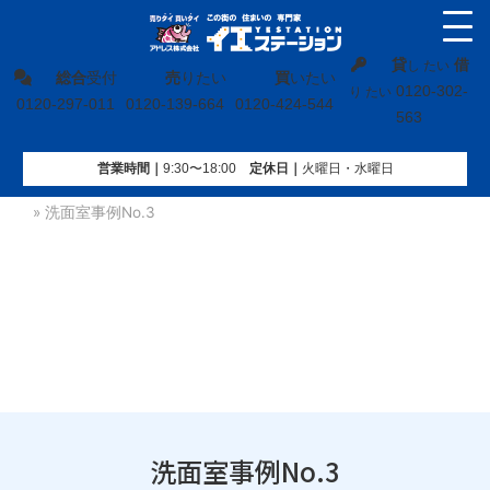
貸
借
し たい
総合
受付
売
りたい
買
いたい
0120-302-
り たい
0120-297-011
0120-139-664
0120-424-544
563
営業時間｜
9:30〜18:00
定休⽇｜
火曜⽇・水曜⽇
イエステーション
»
お客様の事例
»
リフォーム事例
»
洗面台
»
洗面室事例No.3
洗面室事例No.3