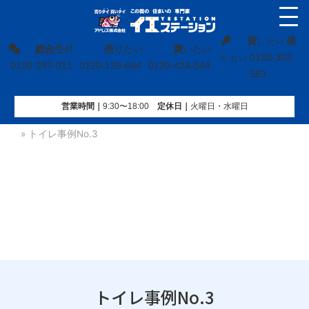
貸
借
し たい
総合
受付
売
りたい
買
いたい
0120-302-
り たい
0120-297-011
0120-139-664
0120-424-544
563
営業時間｜
9:30〜18:00
定休⽇｜
火曜⽇・水曜⽇
イエステーション
»
お客様の事例
»
リフォーム事例
»
トイレ
»
トイレ事例No.3
トイレ事例No.3