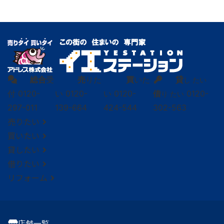
総合
受
売
りた
買
いた
貸
し たい
付
0120-
い
0120-
い
0120-
借
0120-
り たい
297-011
139-664
424-544
302-563
売りたい
買いたい
貸したい
借りたい
リフォーム
店舗一覧