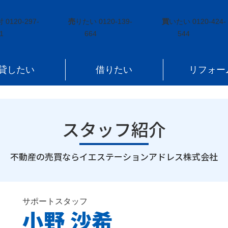
付
0120-297-
売
りたい
0120-139-
買
いたい
0120-424-
1
664
544
貸したい
借りたい
リフォー
スタッフ紹介
｜
不動産の売買ならイエステーションアドレス株式会社
サポートスタッフ
小野 沙希