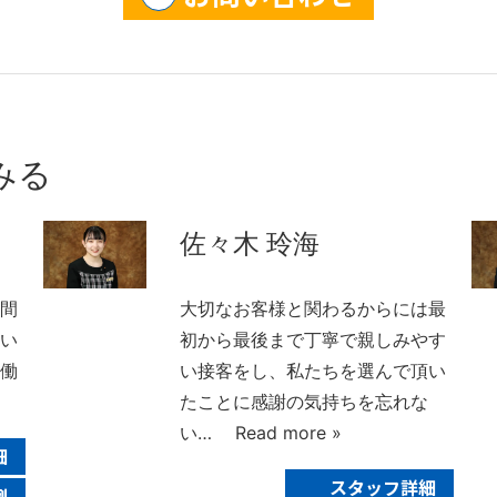
みる
佐々木 玲海
空間
大切なお客様と関わるからには最
すい
初から最後まで丁寧で親しみやす
、働
い接客をし、私たちを選んで頂い
たことに感謝の気持ちを忘れな
い…
Read more »
細
スタッフ詳細
例