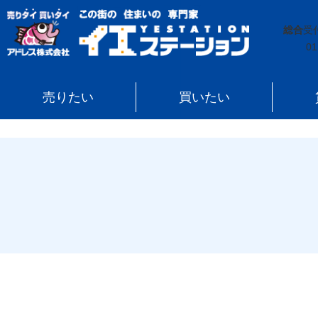
イエステーション
»
スタッフ
»
小野 沙希
総合
受
01
売りたい
買いたい