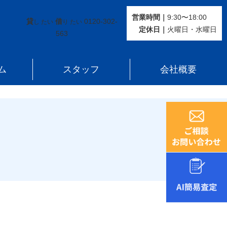
営業時間｜
9:30〜18:00
貸
借
0120-302-
し たい
り たい
定休⽇｜
火曜⽇・水曜⽇
563
ム
スタッフ
会社概要