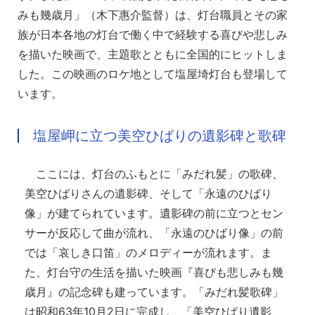
みも幾歳月」（木下惠介監督）は、灯台職員とその家
族が日本各地の灯台で働く中で経験する喜びや悲しみ
を描いた映画で、主題歌とともに全国的にヒットしま
した。この映画のロケ地として塩屋埼灯台も登場して
います。
塩屋岬に立つ美空ひばりの遺影碑と歌碑
ここには、灯台のふもとに「みだれ髪」の歌碑、
美空ひばりさんの遺影碑、そして「永遠のひばり
像」が建てられています。遺影碑の前に立つとセン
サーが反応して曲が流れ、「永遠のひばり像」の前
では「哀しき口笛」のメロディーが流れます。ま
た、灯台守の生活を描いた映画『喜びも悲しみも幾
歳月』の記念碑も建っています。「みだれ髪歌碑」
は昭和63年10月2日に完成し、「美空ひばり遺影