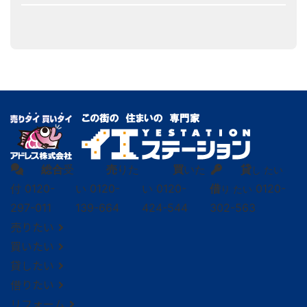
総合
受
売
りた
買
いた
貸
し たい
付
0120-
い
0120-
い
0120-
借
0120-
り たい
297-011
139-664
424-544
302-563
売りたい
買いたい
貸したい
借りたい
リフォーム