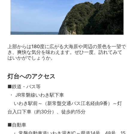
上部からは180度に広がる大海原や周辺の景色を一望で
き、爽快な気分を味わえます。ぜひ一度、訪れてみて
はいかがでしょうか。
灯台へのアクセス
■鉄道・バス等
・ JR常磐線いわき駅下車
いわき駅前～（新常盤交通バス江名経由9番）～灯
台入口下車（約30分）、徒歩約15分
■自動車
・ 常磐自動車道いわき湯本IC～県道14号、48号、15