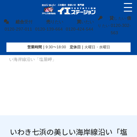
貸
借
し たい
総合
受付
売
りたい
買
いたい
0120-302-
り たい
0120-297-011
0120-139-664
0120-424-544
563
営業時間｜
9:30〜18:00
定休⽇｜
火曜⽇・水曜⽇
イエステーション
»
地域ブログ
»
福島県
»
いわき七浜の美し
い海岸線沿い「塩屋岬」
いわき七浜の美しい海岸線沿い「塩