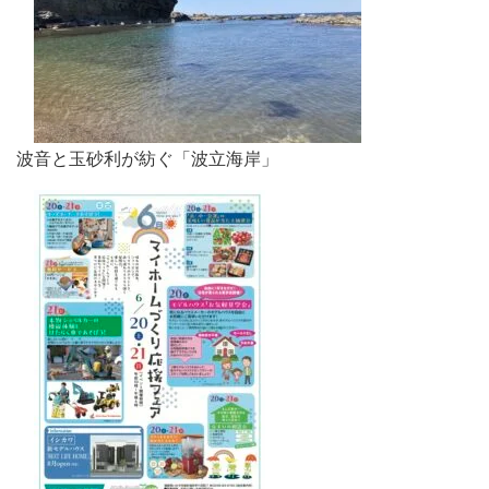
波音と玉砂利が紡ぐ「波立海岸」