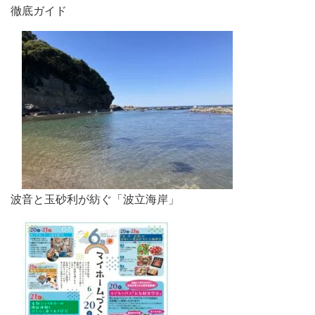
徹底ガイド
波音と玉砂利が紡ぐ「波立海岸」