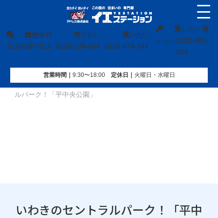
貸
借
し たい
総合
受付
売
りたい
買
いたい
0120-302-
り たい
0120-297-011
0120-139-664
0120-424-544
563
営業時間｜
9:30〜18:00
定休⽇｜
火曜⽇・水曜⽇
イエステーション
»
地域ブログ
»
福島県
»
いわきのセントラ
ルパーク！「平中央公園」
いわきのセントラルパーク！「平中