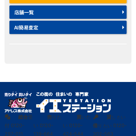
店舗一覧
AI簡易査定
総合
受
売
りた
買
いた
貸
し たい
付
0120-
い
0120-
い
0120-
借
0120-
り たい
297-011
139-664
424-544
302-563