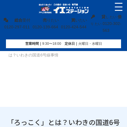
貸
借
し たい
総合
受付
売
りたい
買
いたい
0120-302-
り たい
0120-297-011
0120-139-664
0120-424-544
563
営業時間｜
9:30〜18:00
定休⽇｜
火曜⽇・水曜⽇
イエステーション
»
地域ブログ
»
福島県
»
「ろっこく」と
は？いわきの国道6号線事情
「ろっこく」とは？いわきの国道6号