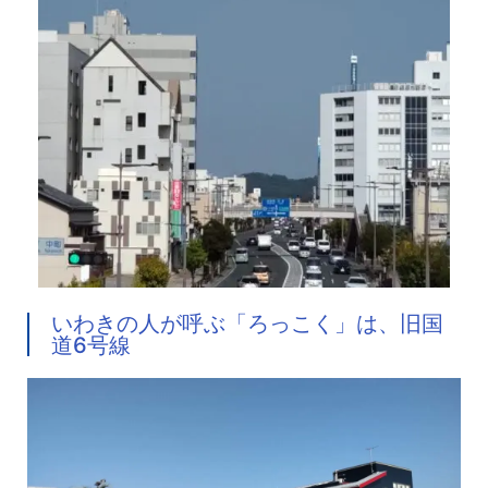
いわきの人が呼ぶ「ろっこく」は、旧国
道6号線