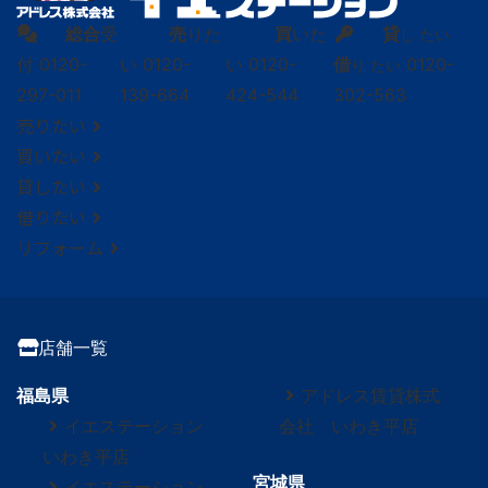
総合
受
売
りた
買
いた
貸
し たい
付
0120-
い
0120-
い
0120-
借
0120-
り たい
297-011
139-664
424-544
302-563
売りたい
買いたい
貸したい
借りたい
リフォーム
店舗一覧
福島県
アドレス賃貸株式
イエステーション
会社 いわき平店
いわき平店
宮城県
イエステーション