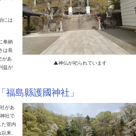
治には
に奉納
さは長
史があ
▲神仏が祀られています
利益が
「福島縣護國神社」
社があ
神社で
じた管内
れ以来、