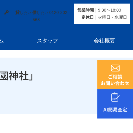
営業時間｜
9:30〜18:00
貸
借
0120-302-
し たい
り たい
定休⽇｜
火曜⽇・水曜⽇
563
ム
スタッフ
会社概要
護國神社」