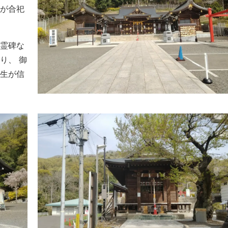
が合祀
霊碑な
り、 御
生が信