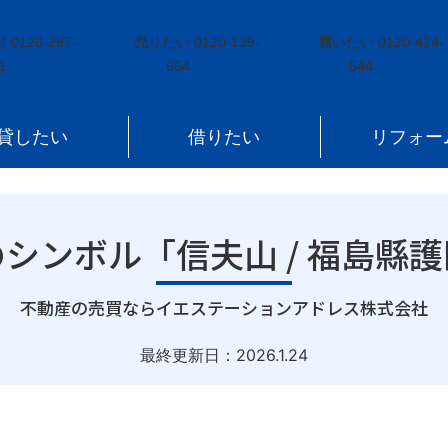
ボル「信夫山 / 福島縣護國神社」
付
0120-297-
売
りたい
0120-139-
買
いたい
0120-424-
1
664
544
貸したい
借りたい
リフォー
シンボル「信夫山 / 福島縣
｜
不動産の売買ならイエステーションアドレス株式会社
最終更新日：
2026.1.24