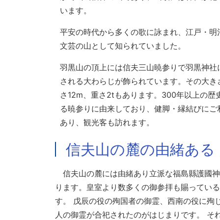
います。
平安の時代から多くの歌に詠まれ、江戸・明
文芸の山として知られていました。
羽黒山の頂上には信夫三山暁参りで羽黒神社
される大わらじが飾られています。その大き
さ12m、重さ2tもあります。300年以上の歴
る暁参りに由来しており、健脚・縁結びにご
あり、観光客も訪れます。
信夫山の麓の由緒ある
信夫山の麓には由緒あり立派な福島縣護國神
ります。皇室より数多くの御参拝も賜っている
す。 戊辰の役の殉国者の御霊、西南の役に殉
人の御霊が合祀されたのがはじまりです。 そ