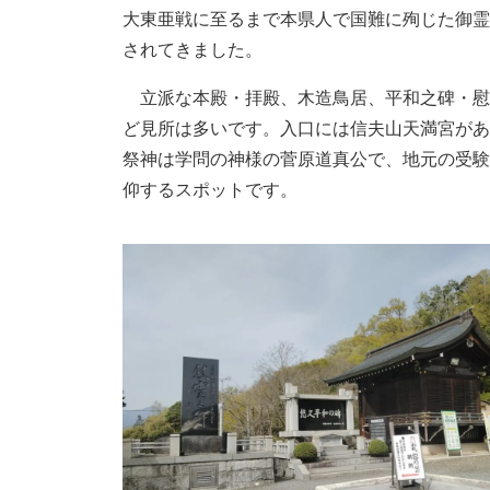
大東亜戦に至るまで本県人で国難に殉じた御霊
されてきました。
立派な本殿・拝殿、木造鳥居、平和之碑・慰
ど見所は多いです。入口には信夫山天満宮があ
祭神は学問の神様の菅原道真公で、地元の受験
仰するスポットです。