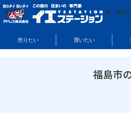
イエステーション
»
地域ブログ
»
福島県
»
福島市のシン
総合
受
01
売りたい
買いたい
福島市の