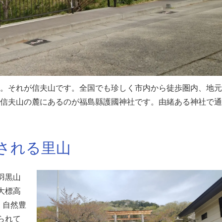
。それが信夫山です。全国でも珍しく市内から徒歩圏内、地元
信夫山の麓にあるのが福島縣護國神社です。由緒ある神社で通
される里山
羽黒山
大標高
。自然豊
られて