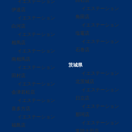
イエステーション
予定されている場合であって、 当社が開示等を行う
イエステーション
伊達店
権限を有している場合には、法令上の根拠を確認の上
角田店
イエステーション
で、これに応じさせていただきます。
イエステーション
白河店
塩竈店
イエステーション
（1）開示等の求めの対象となる項目
イエステーション
相馬店
石巻店
イエステーション
5に記載の個人情報に係るすべて
南相馬店
茨城県
（2）開示等の求めのお申し出先
イエステーション
イエステーション
田村店
北茨城店
〒970-8051 福島県いわき市平六町目3番地の18
イエステーション
イエステーション
会津若松店
TEL 0120-350-524 FAX 0246-35-0038
日立店
イエステーション
イエステーション
喜多方店
（3）開示等に際して提出する書面・手数料
那珂店
イエステーション
イエステーション
福島店
当社においては開示等に際して使用する特定の書式は
常陸太田店