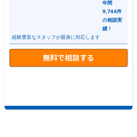
年間
ーポリシーとして、以下の個人情報保護に対する基本
9,744件
方針及び個人情報に関する公表事項を定め、公開いた
の相談実
します。
績！
経験豊富なスタッフが親身に対応します
【個人情報保護に対する基本方針】
当社は、不動産仲介業をコアビジネスとして、本サー
ビスを提供しております。 全てのお客様に安心して
お付き合い頂くために、 本サービスを通じてお預か
りしております個人情報を安全に管理することが至上
命題であると考え、 プライバシー保護を当社の企業
活動における社会的責任と捉えています。 当社はこ
の責任を果たしていくために、以下の個人情報保護方
針を定め、個人情報の適正な取り扱い、維持、管理に
誠心誠意努めます。