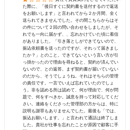
た際に、「後日すぐに契約書を送付するので返送
をお願いします」と言われてから２か月間、全く
送られてきませんでした。その間こちらからはそ
の件について２回の問い合わせをしましたが、そ
れでも一向に届かず、、忘れかけていた頃に着信
がありました。「引き落としができてないので、
振込依頼書を送ったのですが、それって届きまし
たか？」とのこと。できてないという言い方が引
っ掛かったので理由を尋ねると、契約が済んでい
ないので、との返答。まず契約書が届いていない
のだから、そうでしょうね。それはそちらの管理
の責任です。一言でいえば忘れていたのでしょ
う。非を認める所は認めて、何が理由で、何が問
題で、何をすべきか。誠意を持って対応してくだ
さい。連絡をくださった管理部の方からは、特に
説明も謝罪もありませんでした。最後も「では、
振込お願いします。」と言われて通話は終了しま
した。貴社が仕事を忘れたことが原因で顧客に手