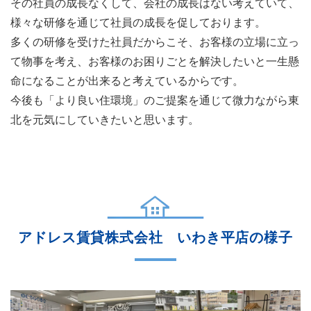
その社員の成長なくして、会社の成長はない考えていて、
様々な研修を通じて社員の成長を促しております。
当社は、当社の個人情報の取り扱いに関してご本人又
多くの研修を受けた社員だからこそ、お客様の立場に立っ
はその他の方から苦情又は相談を受けた場合には、誠
て物事を考え、お客様のお困りごとを解決したいと一生懸
実にこれに対応し、 また必要に応じて当社における
命になることが出来ると考えているからです。
個人情報の取り扱い方法を改善いたします。
今後も「より良い住環境」のご提案を通じて微力ながら東
【個人情報に関する公表事項】
北を元気にしていきたいと思います。
1．当社の名称
イエステーション（アドレス株式会社）
2．個人情報保護に関する責任者
アドレス賃貸株式会社 いわき平店の様子
高尾昇
3．個人情報の利用目的の公表に関する事項