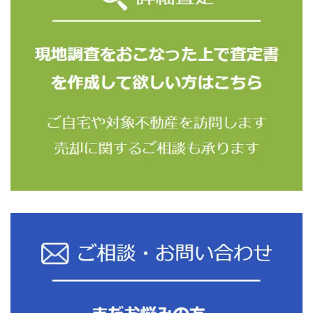
とめて「開示等」といいます)があった場合には、係
る個人情報がデータベース化され長期保有することが
予定されている場合であって、 当社が開示等を行う
権限を有している場合には、法令上の根拠を確認の上
で、これに応じさせていただきます。
（1）開示等の求めの対象となる項目
5に記載の個人情報に係るすべて
（2）開示等の求めのお申し出先
〒970-8051 福島県いわき市平六町目3番地の18
TEL 0120-350-524 FAX 0246-35-0038
（3）開示等に際して提出する書面・手数料