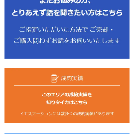
当社においては開示等に際して使用する特定の書式は
定めておりません。また当社では開示等について手数
料は徴しておりません。
（4）ご本人確認
開示等にあたってはご本人確認のため運転免許証、パ
スポートなどの写真付き身分証明書の写しをご送付願
います。 また代理人によるご連絡の場合には代理関
係を証明する書類を共に送付願います。
（5）回答方法
原則として書面により回答いたします。