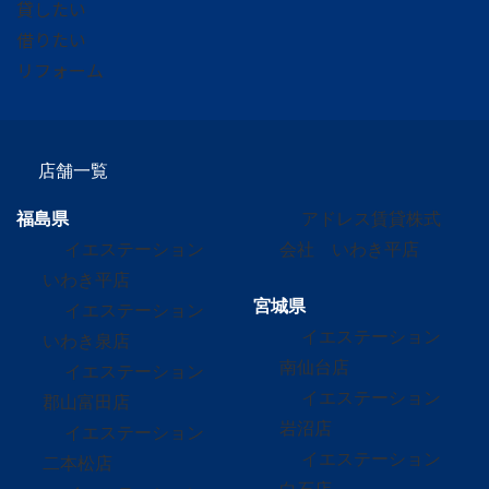
貸したい
人確認、お問い合わせ対応、各種案内送付、及びその
借りたい
他サービス提供を行う目的のみに利用します。
リフォーム
6．個人情報の第三者提供
当社は、法令で許容される場合の他は、ご本人の事前
店舗一覧
の同意を得ることなく、個人情報を第三者に提供する
福島県
アドレス賃貸株式
ことはございません。
イエステーション
会社 いわき平店
いわき平店
7．開示等の求めに係る手続き
宮城県
イエステーション
イエステーション
いわき泉店
当社では、保有する個人情報のご本人から個人情報の
南仙台店
イエステーション
利用目的の通知、開示、内容の訂正、追加又は削除、
イエステーション
郡山富田店
利用の停止、 消去及び第三者への提供の停止(以下ま
岩沼店
イエステーション
とめて「開示等」といいます)があった場合には、係
イエステーション
二本松店
る個人情報がデータベース化され長期保有することが
白石店