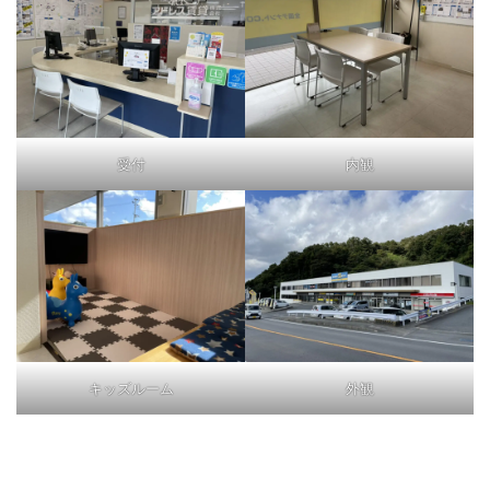
当社におきましては、本サービスを通じご本人からお
預かりした個人情報を、当社商品・サービスのご案
内、サービスの提供、個人認証等のために利用させて
いただきます。 その他の利用目的において利用する
受付
内観
場合には、利用目的が明白である場合を除いては、ご
本人からの取得の都度、利用目的を明示させていただ
きます。
4．認識し得ない方法による個人情報の収集
本サービスでは、利便性の向上のため、ご本人が利用
するWebサーバーに記録されたCookieを自動的に取
キッズルーム
外観
得して利用する場合があります。
5．保有個人データに関する事項