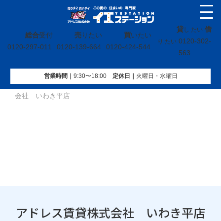
貸
借
し たい
総合
受付
売
りたい
買
いたい
0120-302-
り たい
0120-297-011
0120-139-664
0120-424-544
563
営業時間｜
9:30〜18:00
定休⽇｜
火曜⽇・水曜⽇
イエステーション
»
会社概要
»
店舗一覧
»
アドレス賃貸株式
会社 いわき平店
アドレス賃貸株式会社 いわき平店