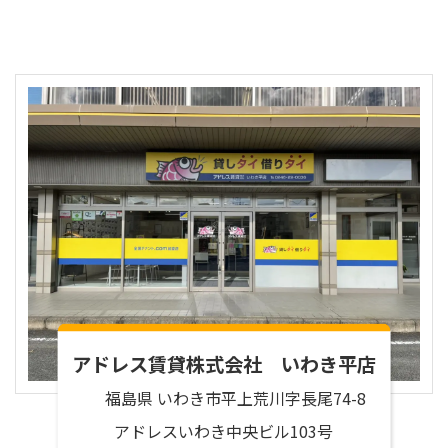
針を定め、個人情報の適正な取り扱い、維持、管理に
誠心誠意努めます。
1．対象
当社は、本サービスに係る個人情報の保護に関し、本
保護方針を適用いたします。
2．個人情報の収集・利用・提供
当社は、皆様の個人情報に関して、ご本人の同意なく
無断で収集・利用することはありません。 同意いた
だいた場合でも、あくまで同意を得た範囲内で且つ当
アドレス賃貸株式会社 いわき平店
社が定めた利用目的の達成に必要な範囲内でのみ使用
し、 当該個人情報は同意がある場合、法律上要求さ
福島県 いわき市平上荒川字長尾74-8
れている場合及び利用目的の達成に必要となる範囲内
アドレスいわき中央ビル103号
で委託する場合を除いて、第三者に提供いたしませ