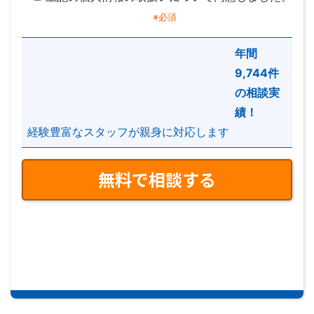
イエステーションいわき（アドレス株式会社）（以下
※必須
「当社」といいます）は、 当ウェブサイト（以下
「本サービス」といいます）に係る当社のプライバシ
年間
ーポリシーとして、以下の個人情報保護に対する基本
9,744件
方針及び個人情報に関する公表事項を定め、公開いた
の相談実
します。
績！
経験豊富なスタッフが親身に対応します
【個人情報保護に対する基本方針】
当社は、不動産仲介業をコアビジネスとして、本サー
ビスを提供しております。 全てのお客様に安心して
お付き合い頂くために、 本サービスを通じてお預か
りしております個人情報を安全に管理することが至上
命題であると考え、 プライバシー保護を当社の企業
活動における社会的責任と捉えています。 当社はこ
の責任を果たしていくために、以下の個人情報保護方