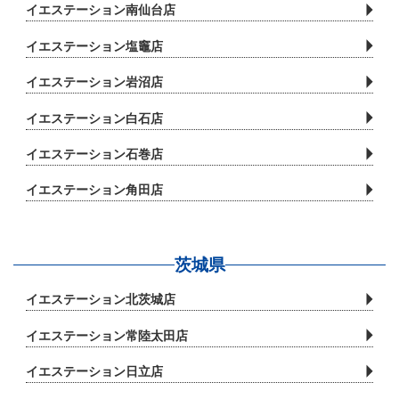
イエステーション南仙台店
実にこれに対応し、 また必要に応じて当社における
イエステーション塩竈店
個人情報の取り扱い方法を改善いたします。
イエステーション岩沼店
【個人情報に関する公表事項】
イエステーション白石店
1．当社の名称
イエステーション石巻店
イエステーション（アドレス株式会社）
イエステーション角田店
2．個人情報保護に関する責任者
茨城県
高尾昇
イエステーション北茨城店
3．個人情報の利用目的の公表に関する事項
イエステーション常陸太田店
イエステーション日立店
当社におきましては、本サービスを通じご本人からお