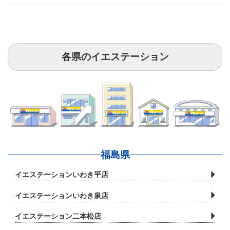
1．対象
当社は、本サービスに係る個人情報の保護に関し、本
保護方針を適用いたします。
各県のイエステーション
2．個人情報の収集・利用・提供
当社は、皆様の個人情報に関して、ご本人の同意なく
無断で収集・利用することはありません。 同意いた
だいた場合でも、あくまで同意を得た範囲内で且つ当
社が定めた利用目的の達成に必要な範囲内でのみ使用
福島県
し、 当該個人情報は同意がある場合、法律上要求さ
イエステーションいわき平店
れている場合及び利用目的の達成に必要となる範囲内
で委託する場合を除いて、第三者に提供いたしませ
イエステーションいわき泉店
ん。
イエステーション二本松店