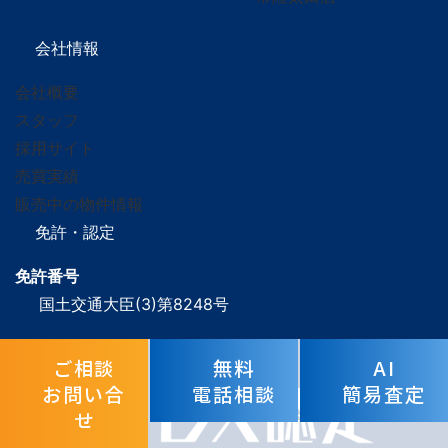
定めておりません。また当社では開示等について手数
料は徴しておりません。
会社情報
会社概要
（4）ご本人確認
スタッフ
開示等にあたってはご本人確認のため運転免許証、パ
採用サイト
スポートなどの写真付き身分証明書の写しをご送付願
売買実績
います。 また代理人によるご連絡の場合には代理関
販売中の物件情報
係を証明する書類を共に送付願います。
免許・認定
免許番号
（5）回答方法
国土交通大臣(3)第8248号
原則として書面により回答いたします。
DX認定取得済
ご相談
無料
AI
お問い合
電話相談
簡易査定
8．苦情の受付窓口
せ
7(2)に同じです。なお当社の所属する認定個人情報保