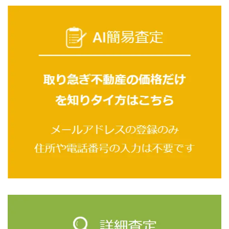
メールお問合せフォームを使ってお客様からお問い合
わせを頂く際に取得するお客さまの情報についてご本
人確認、お問い合わせ対応、各種案内送付、及びその
他サービス提供を行う目的のみに利用します。
6．個人情報の第三者提供
当社は、法令で許容される場合の他は、ご本人の事前
の同意を得ることなく、個人情報を第三者に提供する
ことはございません。
7．開示等の求めに係る手続き
当社では、保有する個人情報のご本人から個人情報の
利用目的の通知、開示、内容の訂正、追加又は削除、
利用の停止、 消去及び第三者への提供の停止(以下ま