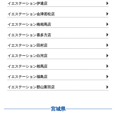
3．個人情報の安全保護
イエステーション伊達店
イエステーション会津若松店
当社の保有する個人情報は厳重に管理されています。
個人情報への不正アクセスや個人情報の盗難、紛失、
イエステーション南相馬店
破壊、改ざん、漏洩(ろうえい)等を防ぐため、個人情
イエステーション喜多方店
報の保存・管理・廃棄ルールの徹底、社内ルールを定
めて徹底し、 その予防に努めます。
イエステーション田村店
イエステーション白河店
4．法令・社内規定の遵守
イエステーション相馬店
当社は、個人情報に関する諸法令、所轄官庁の定める
イエステーション福島店
諸規則の遵守に努めます。
イエステーション郡山富田店
5．苦情・相談への対応
当社は、当社の個人情報の取り扱いに関してご本人又
宮城県
はその他の方から苦情又は相談を受けた場合には、誠