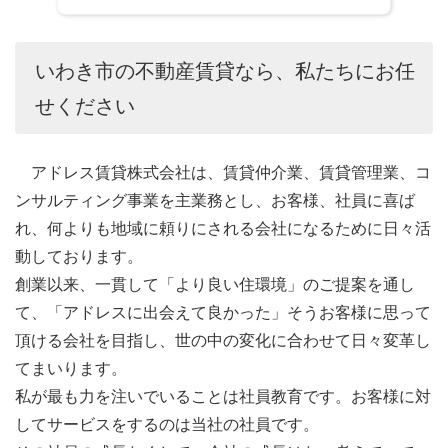
ん。
いわき市の不動産賃貸なら、私たちにお任
3．個人情報の安全保護
せください
当社の保有する個人情報は厳重に管理されています。
個人情報への不正アクセスや個人情報の盗難、紛失、
アドレス賃貸株式会社は、賃貸仲介業、賃貸管理業、コ
破壊、改ざん、漏洩(ろうえい)等を防ぐため、個人情
ンサルティング事業を主業務とし、お客様、社員に喜ば
報の保存・管理・廃棄ルールの徹底、社内ルールを定
れ、何よりも地域に頼りにされる会社になるために日々活
めて徹底し、 その予防に努めます。
動しております。
創業以来、一貫して「より良い住環境」のご提案を通し
4．法令・社内規定の遵守
て、「アドレスに出会えて良かった」そうお客様に思って
頂ける会社を目指し、世の中の変化に合わせて日々変革し
当社は、個人情報に関する諸法令、所轄官庁の定める
てまいります。
諸規則の遵守に努めます。
私が最も力を注いでいることは社員教育です。お客様に対
してサービスをするのは当社の社員です。
5．苦情・相談への対応