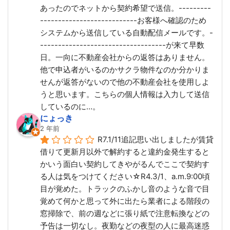
あったのでネットから契約希望で送信。---------
---------------------------お客様へ確認のため
システムから送信している自動配信メールです。-
-----------------------------------が来て早数
日。一向に不動産会社からの返答はありません。
他で申込者がいるのかサクラ物件なのか分かりま
せんが返答がないので他の不動産会社を使用しよ
うと思います。こちらの個人情報は入力して送信
しているのに…。
にょっき
2 年前
R7.1/11追記思い出しましたが賃貸
借りて更新月以外で解約すると違約金発生すると
かいう面白い契約してきやがるんでここで契約す
る人は気をつけてください☆R4.3/1、a.m.9:00頃
目が覚めた。トラックのふかし音のような音で目
覚めて何かと思って外に出たら業者による階段の
窓掃除で、前の週などに張り紙で注意転換などの
予告は一切なし。夜勤などの夜型の人に最高迷惑