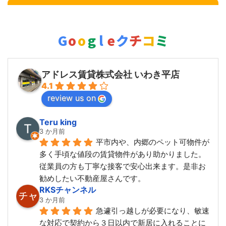
G
o
o
g
l
e
クチコミ
アドレス賃貸株式会社 いわき平店
4.1
review us on
Teru king
3 か月前
平市内や、内郷のペット可物件が
多く手頃な値段の賃貸物件があり助かりました。
従業員の方も丁寧な接客で安心出来ます。是非お
勧めしたい不動産屋さんです。
RKSチャンネル
3 か月前
急遽引っ越しが必要になり、敏速
な対応で契約から３日以内で新居に入れることに