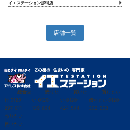
預かりした個人情報を、当社商品・サービスのご案
イエステーション那珂店
内、サービスの提供、個人認証等のために利用させて
いただきます。 その他の利用目的において利用する
場合には、利用目的が明白である場合を除いては、ご
店舗一覧
本人からの取得の都度、利用目的を明示させていただ
きます。
4．認識し得ない方法による個人情報の収集
本サービスでは、利便性の向上のため、ご本人が利用
するWebサーバーに記録されたCookieを自動的に取
得して利用する場合があります。
総合
受
売
りた
買
いた
貸
し たい
付
0120-
い
0120-
い
0120-
借
0120-
り たい
5．保有個人データに関する事項
297-011
139-664
424-544
302-563
売りたい
メールお問合せフォームを使ってお客様からお問い合
買いたい
わせを頂く際に取得するお客さまの情報についてご本