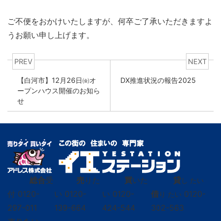
ご不便をおかけいたしますが、何卒ご了承いただきますよ
うお願い申し上げます。
PREV
NEXT
【白河市】12月26日㈮オ
DX推進状況の報告2025
ープンハウス開催のお知ら
せ
総合
受
売
りた
買
いた
貸
し たい
付
0120-
い
0120-
い
0120-
借
0120-
り たい
297-011
139-664
424-544
302-563