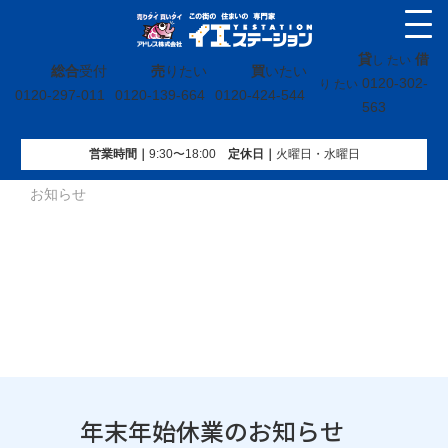
貸
借
し たい
総合
受付
売
りたい
買
いたい
0120-302-
り たい
0120-297-011
0120-139-664
0120-424-544
563
営業時間｜
9:30〜18:00
定休⽇｜
火曜⽇・水曜⽇
イエステーション
»
投稿トップ
»
お知らせ
»
年末年始休業の
お知らせ
年末年始休業のお知らせ