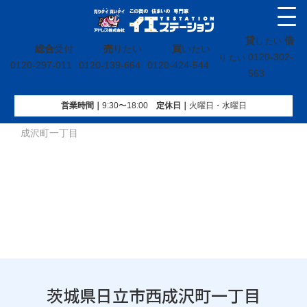
貸
借
し たい
総合
受付
売
りたい
買
いたい
0120-302-
り たい
0120-297-011
0120-139-664
0120-424-544
563
営業時間｜
9:30〜18:00
定休⽇｜
火曜⽇・水曜⽇
イエステーション
»
投稿トップ
»
買取実績
»
茨城県日立市西
成沢町一丁目
茨城県日立市西成沢町一丁目