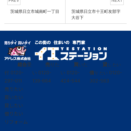
PREV
NEXT
茨城県日立市城南町一丁目
茨城県日立市十王町友部字
大谷下
総合
受
売
りた
買
いた
貸
し たい
付
0120-
い
0120-
い
0120-
借
0120-
り たい
297-011
139-664
424-544
302-563
売りたい
買いたい
貸したい
借りたい
リフォーム