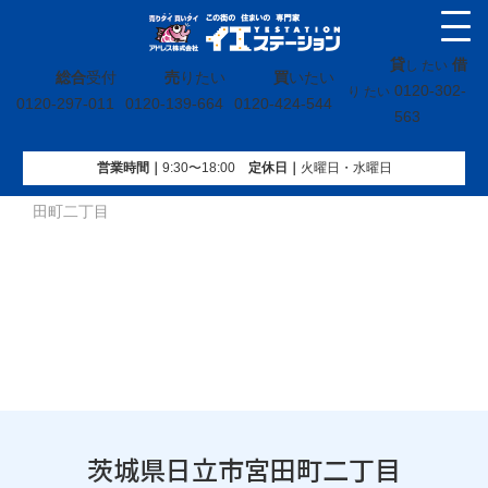
貸
借
し たい
総合
受付
売
りたい
買
いたい
0120-302-
り たい
0120-297-011
0120-139-664
0120-424-544
563
営業時間｜
9:30〜18:00
定休⽇｜
火曜⽇・水曜⽇
イエステーション
»
投稿トップ
»
買取実績
»
茨城県日立市宮
田町二丁目
茨城県日立市宮田町二丁目