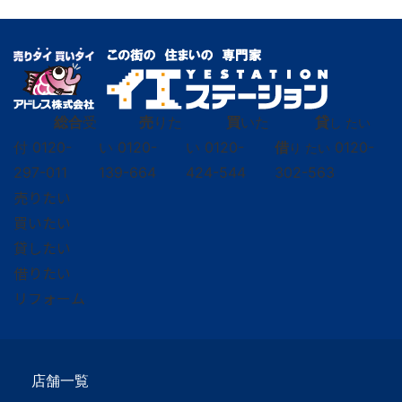
総合
受
売
りた
買
いた
貸
し たい
付
0120-
い
0120-
い
0120-
借
0120-
り たい
297-011
139-664
424-544
302-563
売りたい
買いたい
貸したい
借りたい
リフォーム
店舗一覧