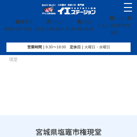
貸
借
し たい
総合
受付
売
りたい
買
いたい
0120-302-
り たい
0120-297-011
0120-139-664
0120-424-544
563
営業時間｜
9:30〜18:00
定休⽇｜
火曜⽇・水曜⽇
イエステーション
»
投稿トップ
»
買取実績
»
宮城県塩竈市権
現堂
宮城県塩竈市権現堂