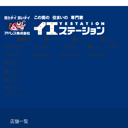
総合
受
売
りた
買
いた
貸
し たい
付
0120-
い
0120-
い
0120-
借
0120-
り たい
297-011
139-664
424-544
302-563
売りたい
買いたい
貸したい
借りたい
リフォーム
店舗一覧