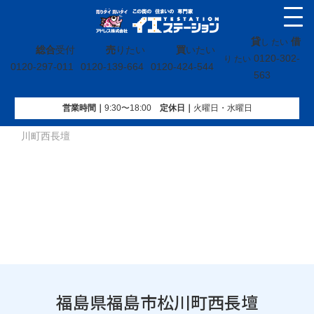
貸
借
し たい
総合
受付
売
りたい
買
いたい
0120-302-
り たい
0120-297-011
0120-139-664
0120-424-544
563
営業時間｜
9:30〜18:00
定休⽇｜
火曜⽇・水曜⽇
イエステーション
»
投稿トップ
»
買取実績
»
福島県福島市松
川町西長壇
福島県福島市松川町西長壇