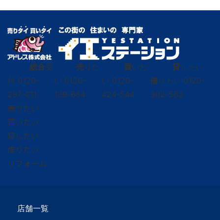
総合
受
売
りた
買
いた
貸
し たい
付
0120-
い
0120-
い
0120-
借
0120-
り たい
297-011
139-664
424-544
302-563
売りたい
買いたい
貸したい
借りたい
リフォーム
店舗一覧