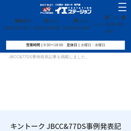
貸
借
し たい
総合
受付
売
りたい
買
いたい
0120-302-
り たい
0120-297-011
0120-139-664
0120-424-544
563
営業時間｜
9:30〜18:00
定休⽇｜
火曜⽇・水曜⽇
イエステーション
»
投稿トップ
»
お知らせ
»
キントーク
JBCC&77DS事例発表記事を掲載しました。
キントーク JBCC&77DS事例発表記