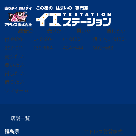
総合
受
売
りた
買
いた
貸
し たい
付
0120-
い
0120-
い
0120-
借
0120-
り たい
297-011
139-664
424-544
302-563
売りたい
買いたい
貸したい
借りたい
リフォーム
店舗一覧
福島県
アドレス賃貸株式