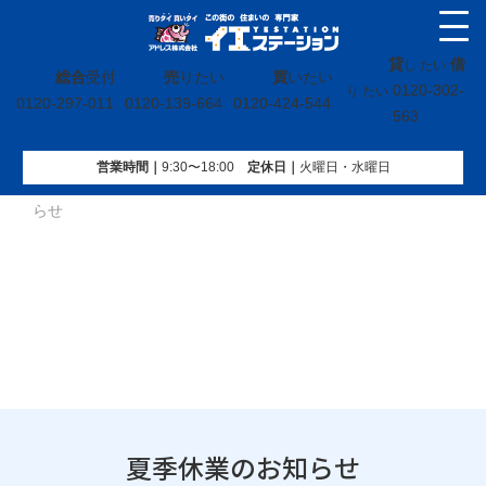
貸
借
し たい
総合
受付
売
りたい
買
いたい
0120-302-
り たい
0120-297-011
0120-139-664
0120-424-544
563
営業時間｜
9:30〜18:00
定休⽇｜
火曜⽇・水曜⽇
イエステーション
»
投稿トップ
»
お知らせ
»
夏季休業のお知
らせ
夏季休業のお知らせ