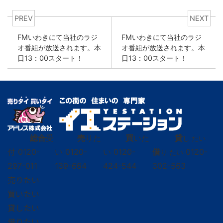
PREV
NEXT
FMいわきにて当社のラジ
FMいわきにて当社のラジ
オ番組が放送されます。本
オ番組が放送されます。本
日13：00スタート！
日13：00スタート！
総合
受
売
りた
買
いた
貸
し たい
付
0120-
い
0120-
い
0120-
借
0120-
り たい
297-011
139-664
424-544
302-563
売りたい
買いたい
貸したい
借りたい