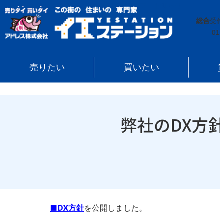
イエステーション
»
投稿トップ
»
お知らせ
»
弊社のD
総合
受
01
売りたい
買いたい
弊社のDX方
■DX方針
を公開しました。