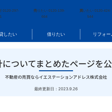
X方針についてまとめたページを公開しました。
付
0120-297-
売
りたい
0120-139-
買
いたい
0120-424-
1
664
544
貸したい
借りたい
リフォー
針についてまとめたページを
｜
不動産の売買ならイエステーションアドレス株式会社
最終更新日：
2023.9.26