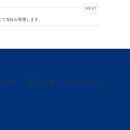
NEXT
にて当社が登壇します。
424-544
貸
借
0120-302-563
し たい
り たい