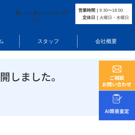
営業時間｜
9:30〜18:00
貸
借
0120-302-
し たい
り たい
定休⽇｜
火曜⽇・水曜⽇
563
ム
スタッフ
会社概要
公開しました。