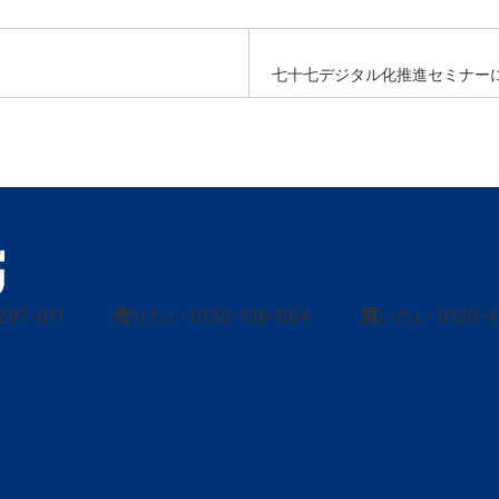
七十七デジタル化推進セミナー
297-011
売
りたい
0120-139-664
買
いたい
0120-