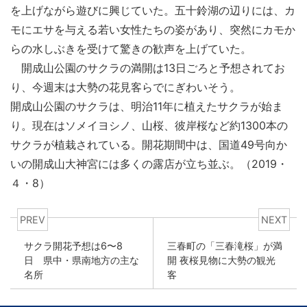
を上げながら遊びに興じていた。五十鈴湖の辺りには、カ
モにエサを与える若い女性たちの姿があり、突然にカモか
らの水しぶきを受けて驚きの歓声を上げていた。
開成山公園のサクラの満開は13日ごろと予想されてお
り、今週末は大勢の花見客らでにぎわいそう。
開成山公園のサクラは、明治11年に植えたサクラが始ま
り。現在はソメイヨシノ、山桜、彼岸桜など約1300本の
サクラが植栽されている。開花期間中は、国道49号向か
いの開成山大神宮には多くの露店が立ち並ぶ。（2019・
４・8）
PREV
NEXT
サクラ開花予想は6〜8
三春町の「三春滝桜」が満
日 県中・県南地方の主な
開 夜桜見物に大勢の観光
名所
客