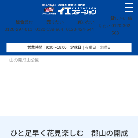
貸
借
し たい
総合
受付
売
りたい
買
いたい
0120-302-
り たい
0120-297-011
0120-139-664
0120-424-544
563
営業時間｜
9:30〜18:00
定休⽇｜
火曜⽇・水曜⽇
イエステーション
»
投稿トップ
»
ひと足早く花見楽しむ 郡
山の開成山公園
ひと足早く花見楽しむ 郡山の開成