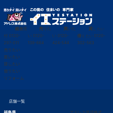
総合
受
売
りた
買
いた
貸
し たい
付
0120-
い
0120-
い
0120-
借
0120-
り たい
297-011
139-664
424-544
302-563
売りたい
買いたい
貸したい
借りたい
リフォーム
店舗一覧
福島県
アドレス賃貸株式