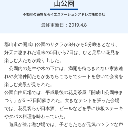
山公園
｜
不動産の売買ならイエステーションアドレス株式会社
最終更新日：
2019.4.8
郡山市の開成山公園のサクラが3分から5分咲きとなり、
好天に恵まれた週末の5日から7日は、ひと足早い花見を
楽しむ人たちが繰り出した。
公園内の芝生や木の下には、満開を待ちきれない家族連
れや友達仲間たちがあちらこちらでシートを敷いて会食を
楽しむ光景が見られた。
公園自由広場では、平成最後の花見茶屋「開成山公園桜ま
つり」が5〜7日間催された。大きなテントを張った会場
では、花見客らが日本酒、ビールなどを手に鉄板ステーキ
やタパス料理を味わっていた。
遊具が並ぶ遊び場では、子どもたちが元気ハツラツな声